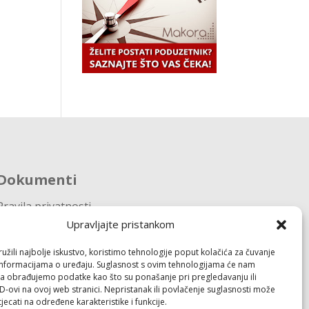
Dokumenti
Pravila privatnosti
Politika kolačića (EU)
Upravljajte pristankom
žili najbolje iskustvo, koristimo tehnologije poput kolačića za čuvanje
Follow
up informacijama o uređaju. Suglasnost s ovim tehnologijama će nam
a obrađujemo podatke kao što su ponašanje pri pregledavanju ili
ID-ovi na ovoj web stranici. Nepristanak ili povlačenje suglasnosti može
jecati na određene karakteristike i funkcije.