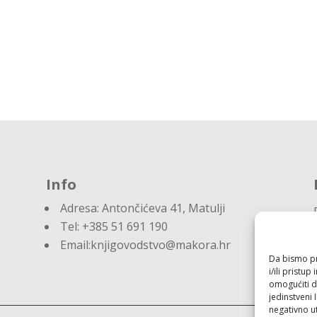
Info
Adresa:
Antončićeva 41, Matulji
Tel: +385 51 691 190
Email:knjigovodstvo@makora.hr
Da bismo pru
i/ili prist
omogućiti d
jedinstveni 
negativno ut