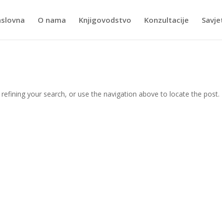
slovna
O nama
Knjigovodstvo
Konzultacije
Savje
efining your search, or use the navigation above to locate the post.