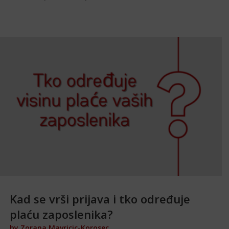
Kad se vrši prijava i tko određuje
plaću zaposlenika?
by
Zorana Mavricic-Korosec