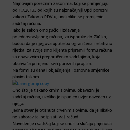
Najnovijim poreznim zakonima, koji se primjenjuju
od 1.7.2013., od kojih su najznačajniji Opći porezni
zakon i Zakon o PDV-u, unekoliko se promijenio
sadržaj računa.
Iako je zakon omogućio i izdavanje
pojednostavljenog računa, za isporuke do 700 kn,
budući da je njegova upotreba ograničena i relativno
rijetka, za svoje smo klijente pripremili formu računa
sa obaveznim i preporučenim sadržajima, koja
obuhvaća primjenu svih poreznih propisa.
Na formi su dana i objašnjenja i osnovne smjernice,
plavim tiskom.
Ono što je tiskano crnim slovima, obavezni je
sadržaj računa, ukoliko je ispunjen uvjet naveden uz
njega.
Jedna stvar je otisnuta crvenim slovima, da je nikako
ne zaboravite: potpisati Vaš račun!
Naveden je i sadržaj koji se unosi u slučaju prijenosa