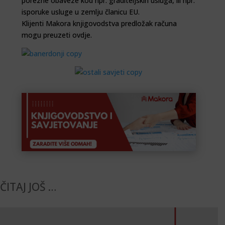
porezne obaveze kod npr. graditeljskih usluga, ili npr.
isporuke usluge u zemlju članicu EU.
Klijenti Makora knjigovodstva predložak računa
mogu preuzeti ovdje
.
ČITAJ JOŠ …