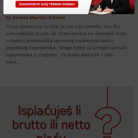
Brzo izračunaj trošak plaće
by
Zorana Mavricic-Korosec
Stope doprinosa su iste za sve zaposlenike, kao što
sam nekidan pisala, ali stope poreza na dohodak ovise
o mjestu prebivališta upisanog u poreznoj kartici
pojedinog zaposlenika. Stoga ćemo za primjer uzimati
zaposlenika iz Zagreba. Za bruto plaću od 1.500
eura,...