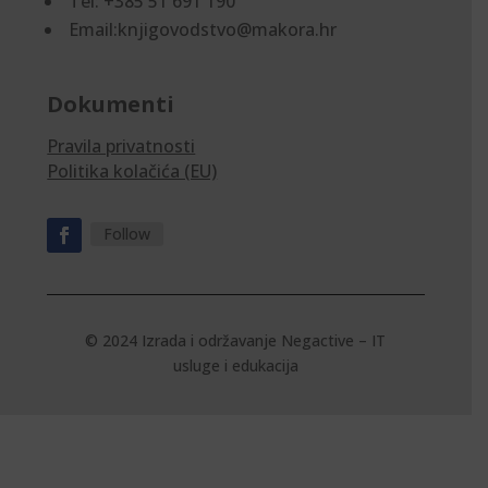
Tel: +385 51 691 190
Email:knjigovodstvo@makora.hr
Dokumenti
Pravila privatnosti
Politika kolačića (EU)
Follow
© 2024 Izrada i održavanje
Negactive – IT
usluge i edukacija