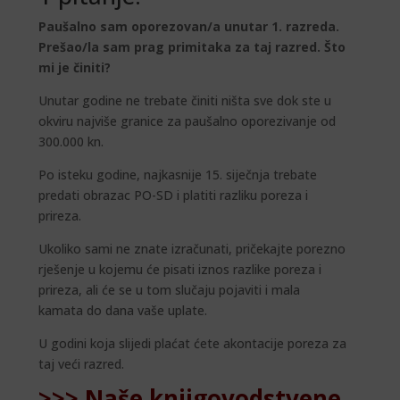
Paušalno sam oporezovan/a unutar 1. razreda.
Prešao/la sam prag primitaka za taj razred. Što
mi je činiti?
Unutar godine ne trebate činiti ništa sve dok ste u
okviru najviše granice za paušalno oporezivanje od
300.000 kn.
Po isteku godine, najkasnije 15. siječnja trebate
predati obrazac PO-SD i platiti razliku poreza i
prireza.
Ukoliko sami ne znate izračunati, pričekajte porezno
rješenje u kojemu će pisati iznos razlike poreza i
prireza, ali će se u tom slučaju pojaviti i mala
kamata do dana vaše uplate.
U godini koja slijedi plaćat ćete akontacije poreza za
taj veći razred.
>>> Naše knjigovodstvene