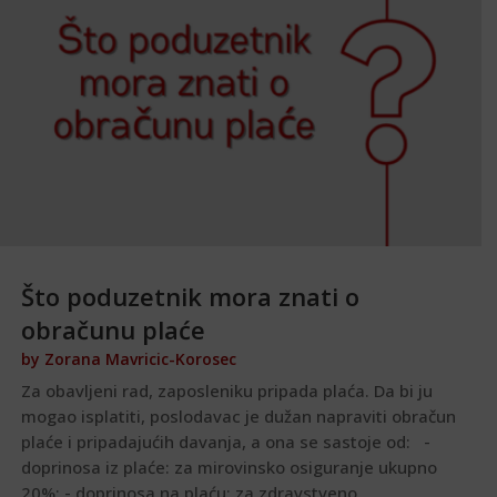
Što poduzetnik mora znati o
obračunu plaće
by
Zorana Mavricic-Korosec
Za obavljeni rad, zaposleniku pripada plaća. Da bi ju
mogao isplatiti, poslodavac je dužan napraviti obračun
plaće i pripadajućih davanja, a ona se sastoje od: -
doprinosa iz plaće: za mirovinsko osiguranje ukupno
20%; - doprinosa na plaću: za zdravstveno...