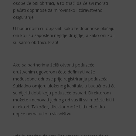
osobe će biti obrtnici, a to znači da će svi morati
plaćati doprinose za mirovinsko i zdravstveno
osiguranje.
U budućnosti ću objasniti kako te doprinose plaćaju
oni koji su zaposleni negdje drugdje, a kako oni koji
su samo obrtnici. Prati!
Ako sa partnerima želiš otvoriti poduzeće,
društvenim ugovorom ćete definirati vaše
međusobne odnose prije registriranja poduzeća.
Sukladno omjeru uloženog kapitala, u budućnosti će
se dijeliti dobit koju poduzeće ostvari. Direktorom
možete imenovati jednog od vas ili svi možete biti i
direktori. Također, direktor može biti netko tko
uopće nema udio u vlasništvu.