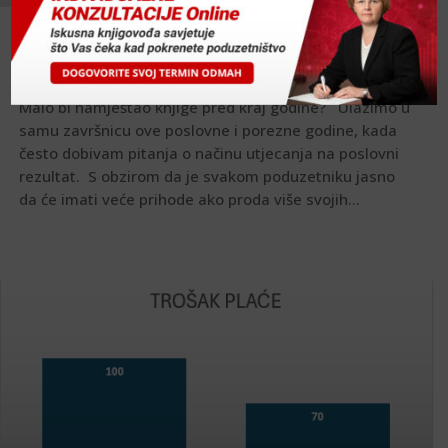
Namještao bi knjige?
by
Zorana Mavricic-Korosec
Malo bi namještao knjige pred kraj godine? Ulazimo u
samu završnicu ove poslovne i porezne godine, kada
često dobivam pitanja o načinu utjecanja na poslovni
rezultat. S obzirom da je svakom poduzetniku jasno
da će imati veće prihode ako proda više svojih...