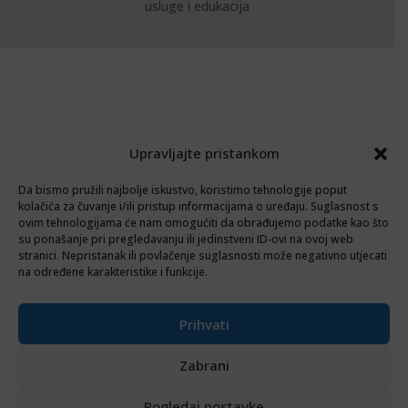
usluge i edukacija
Upravljajte pristankom
Da bismo pružili najbolje iskustvo, koristimo tehnologije poput
kolačića za čuvanje i/ili pristup informacijama o uređaju. Suglasnost s
ovim tehnologijama će nam omogućiti da obrađujemo podatke kao što
su ponašanje pri pregledavanju ili jedinstveni ID-ovi na ovoj web
stranici. Nepristanak ili povlačenje suglasnosti može negativno utjecati
na određene karakteristike i funkcije.
Prihvati
Zabrani
Pogledaj postavke