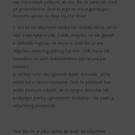
vas mora nositi petkom, ali ono što će zanimati Ured
za gospodarstvo (kod kojega se vrši registracija) i
Poreznu upravu su dvije ključne stvari:
tko će od uključenih osoba biti nositelj obrta, jer će
obrt imati njegov OIB. Dakle, onaj tko ne ide gledati
u obrtnički registar, ne mora ni znati tko je sve
uključen, osim tog jednog čije ime i OIB mora biti
navedeno na svim dokumentima (od računa pa
nadalje).
na koji način ste ugovorili dijeliti dohodak, jer to
može biti u raznim kvotama. Obrt će poslovati kao
jedan poslovni subjekt, ali će njegov dohodak biti
podijeljen prema ugovorenim kvotama – na svakog
uključenog ponaosob.
Ono što mi je jako važno da znaš: svi uključene