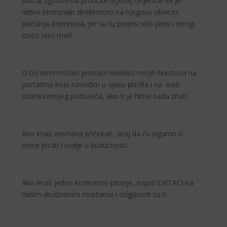
Bilo bi zgodno da proučite utjecaj činjenice da je
netko imenovan direktorom na njegovu obvezu
plaćanja doprinosa, jer su tu propisi vrlo jasni i strogi.
Iznos nisu mali!
O toj temi možeš pronaći nekoliko mojih tekstova na
portalima koje navodim u opisu profila i na web
stranici mojeg poduzeća, ako ti je hitno sada znati.
Ako imaš vremena pričekati, znaj da ću sigurno o
tome pisati i ovdje u budućnosti.
Ako imaš jedno konkretno pitanje, napiši ORTACI na
našim društvenim mrežama i odgovorit ću ti.