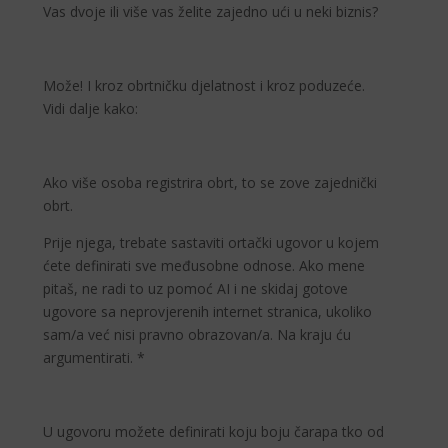
Vas dvoje ili više vas želite zajedno ući u neki biznis?
Može! I kroz obrtničku djelatnost i kroz poduzeće.
Vidi dalje kako:
Ako više osoba registrira obrt, to se zove zajednički
obrt.
Prije njega, trebate sastaviti ortački ugovor u kojem
ćete definirati sve međusobne odnose. Ako mene
pitaš, ne radi to uz pomoć AI i ne skidaj gotove
ugovore sa neprovjerenih internet stranica, ukoliko
sam/a već nisi pravno obrazovan/a. Na kraju ću
argumentirati. *
U ugovoru možete definirati koju boju čarapa tko od