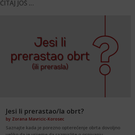
ČITAJ JOŠ …
Jesi li prerastao/la obrt?
by
Zorana Mavricic-Korosec
Saznajte kada je porezno opterećenje obrta dovoljno
veliko da je vrijeme da razmislite o osnivanju