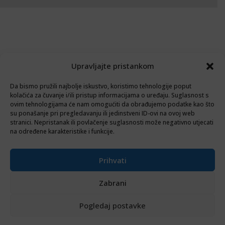
Upravljajte pristankom
Da bismo pružili najbolje iskustvo, koristimo tehnologije poput
kolačića za čuvanje i/ili pristup informacijama o uređaju. Suglasnost s
ovim tehnologijama će nam omogućiti da obrađujemo podatke kao što
su ponašanje pri pregledavanju ili jedinstveni ID-ovi na ovoj web
stranici. Nepristanak ili povlačenje suglasnosti može negativno utjecati
na određene karakteristike i funkcije.
Prihvati
Zabrani
Pogledaj postavke