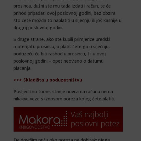
prosinca, dužni ste mu tada izdati i račun, te će
prihod pripadati ovoj poslovnoj godini, bez obzira
što ćete možda to naplatiti u siječnju ili još kasnije u
drugoj poslovnoj godini.
S druge strane, ako ste kupili primjerice uredski
materijal u prosincu, a platit ćete ga u siječnju,
poduzeću će biti rashod u prosincu, tj. u ovoj
poslovnoj godini – opet neovisno o datumu
plaćanja.
>>> Skladišta u poduzetništvu
Posljedično tome, stanje novca na računu nema
nikakve veze s iznosom poreza kojeg ćete platiti.
Da dovršim priču oko poreza na dobitak: njega