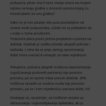
poduzeća, pitao: ima li veze stanje novca na mojem
računu na kraju godine s iznosom poreza kojeg ću
morati platiti za ovu godinu?
Kako mi je isto pitanje više puta postavljeno od
strane novih poduzetnika, učinilo mi se prikladnim da
i ovdje o tome prozborim.
Poduzeće plaća porez prema propisima o porezu na
dobitak. Dobitak je razlika između ukupnih prihoda i
rashoda, s time da se prije samog oporezivanja
dobit mora uvećati ili umanjiti za neke vrijednosti.
Primjerice, polovica ukupnih troškova reprezentacije
(ugošćavanja poslovnih partnera) nije porezno
priznata, pa se njome treba uvećati dobitak. 30%
troškova vezanih uz osobna vozila nije porezno
priznato, pa se i tom vrijednošću uvećava dobit, itd.
Smanjuje se, na primjer, za troškove vezane uz
obrazovanje i osposobljavanje djelatnika, ali uz