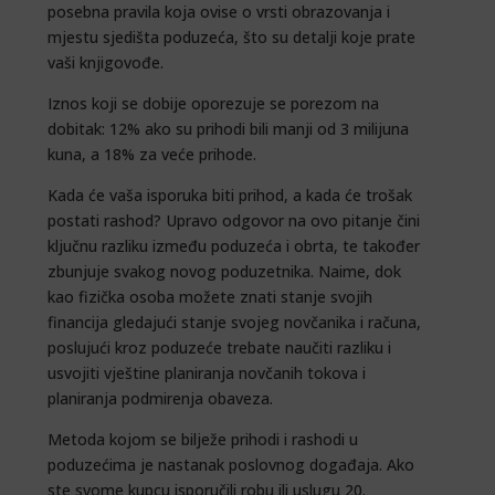
posebna pravila koja ovise o vrsti obrazovanja i
mjestu sjedišta poduzeća, što su detalji koje prate
vaši knjigovođe.
Iznos koji se dobije oporezuje se porezom na
dobitak: 12% ako su prihodi bili manji od 3 milijuna
kuna, a 18% za veće prihode.
Kada će vaša isporuka biti prihod, a kada će trošak
postati rashod? Upravo odgovor na ovo pitanje čini
ključnu razliku između poduzeća i obrta, te također
zbunjuje svakog novog poduzetnika. Naime, dok
kao fizička osoba možete znati stanje svojih
financija gledajući stanje svojeg novčanika i računa,
poslujući kroz poduzeće trebate naučiti razliku i
usvojiti vještine planiranja novčanih tokova i
planiranja podmirenja obaveza.
Metoda kojom se bilježe prihodi i rashodi u
poduzećima je nastanak poslovnog događaja. Ako
ste svome kupcu isporučili robu ili uslugu 20.