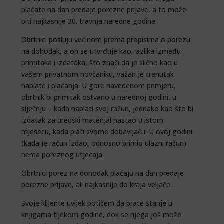
plaćate na dan predaje porezne prijave, a to može
biti najkasnije 30. travnja naredne godine.
Obrtnici posluju većinom prema propisima o porezu
na dohodak, a on se utvrđuje kao razlika između
primitaka i izdataka, što znači da je slično kao u
vašem privatnom novčaniku, važan je trenutak
naplate i plaćanja. U gore navedenom primjeru,
obrtnik bi primitak ostvario u narednoj godini, u
siječnju – kada naplati svoj račun, jednako kao što bi
izdatak za uredski materijal nastao u istom
mjesecu, kada plati svome dobavljaču. U ovoj godini
(kada je račun izdao, odnosno primio ulazni račun)
nema poreznog utjecaja.
Obrtnici porez na dohodak plaćaju na dan predaje
porezne prijave, ali najkasnije do kraja veljače.
Svoje klijente uvijek potičem da prate stanje u
knjigama tijekom godine, dok se njega još može