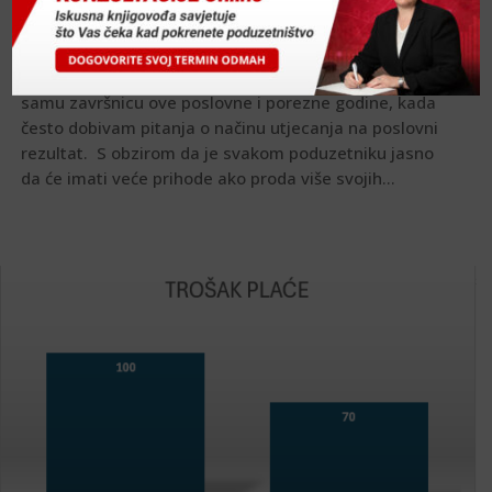
Namještao bi knjige?
by
Zorana Mavricic-Korosec
Malo bi namještao knjige pred kraj godine? Ulazimo u
samu završnicu ove poslovne i porezne godine, kada
često dobivam pitanja o načinu utjecanja na poslovni
rezultat. S obzirom da je svakom poduzetniku jasno
da će imati veće prihode ako proda više svojih...