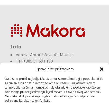
Info
Adresa:
Antončićeva 41, Matulji
Tel: +385 51 691 190
Email:knjigovodstvo@makora.hr
Upravljajte pristankom
Da bismo pružili najbolje iskustvo, koristimo tehnologije poput kolačića
Dokumenti
za čuvanje i/ili pristup informacijama o uređaju. Suglasnost s ovim
tehnologijama će nam omogućiti da obrađujemo podatke kao što su
ponašanje pri pregledavanju ili jedinstveni ID-ovi na ovoj web stranici.
Pravila privatnosti
Nepristanak ili povlačenje suglasnosti može negativno utjecati na
Politika kolačića (EU)
određene karakteristike i funkcije.