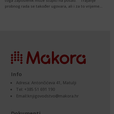
toga zaposlenik može stupiti na posao. Trajanje
probnog rada se također ugovara, ali i za to vrijeme...
Info
Adresa:
Antončićeva 41, Matulji
Tel: +385 51 691 190
Email:knjigovodstvo@makora.hr
Dokumenti