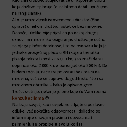
Kao član društva, sudjelovat će u rasporedu dobiti
koju društvo isplaćuje (o isplatama dobiti upućujem
na raniji članak).
Ako je umirovljenik istovremeno i direktor (član
uprave) u nekom društvu, ostat će bez mirovine.
Dapače, ukoliko nije prijavljen po nekoj drugoj
osnovi na mirovisnko osiguranje, društvo je dužno
za njega plaćati doprinose, i to na osnovicu koja je
jednaka prosječnoj plaću u RH (koja u trenutku
pisanja teksta iznosi 7.867,00 kn, što znači da su
doprinosi oko 2.800 kn, a porez još oko 800 kn). Da
budem točnija, neće trajno ostati bez prava na
mirovinu, već će se zapravo dogoditi isto što i sa
mirovinom obrtnika – kako je opisano gore.
Treće, sretnije, rješenje je ono koje ću Vam reći na
konzultacijama
😉
Na kraju savjet, kao i uvijek: ne srljajte u poslovne
odluke, već pokažite odgovornost i doljedno se
informirajte o svojim pravima i obvezama
i
primjenjujte propise u svoju korist.