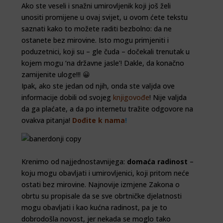
Ako ste veseli i snažni umirovljenik koji još želi
unositi promijene u ovaj svijet, u ovom ćete tekstu
saznati kako to možete raditi bezbolno: da ne
ostanete bez mirovine. Isto mogu primjeniti i
poduzetnici, koji su – gle čuda – dočekali trenutak u
kojem mogu ‘na državne jasle’! Dakle, da konačno
zamijenite uloge!!! 😀
Ipak, ako ste jedan od njih, onda ste valjda ove
informacije dobili od svojeg
knjigovođe
! Nije valjda
da ga plaćate, a da po internetu tražite odgovore na
ovakva pitanja!
Dođite k nama
!
Krenimo od najjednostavnijega:
domaća radinost
–
koju mogu obavljati i umirovljenici, koji pritom neće
ostati bez mirovine. Najnovije izmjene Zakona o
obrtu su propisale da se sve obrtničke djelatnosti
mogu obavljati i kao kućna radinost, pa je to
dobrodošla novost, jer nekada se moglo tako