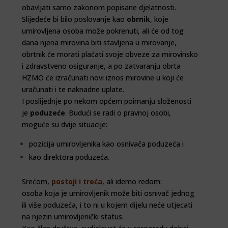
obavljati samo zakonom popisane djelatnosti.
Slijedeće bi bilo poslovanje kao
obrnik
, koje
umirovljena osoba može pokrenuti, ali će od tog
dana njena mirovina biti stavljena u mirovanje,
obrtnik će morati plaćati svoje obveze za mirovinsko
i zdravstveno osiguranje, a po zatvaranju obrta
HZMO će izračunati novi iznos mirovine u koji će
uračunati i te naknadne uplate.
I poslijednje po nekom općem poimanju složenosti
je
poduzeće
. Budući se radi o pravnoj osobi,
moguće su dvije situacije:
pozicija umirovljenika kao osnivača poduzeća i
kao direktora poduzeća.
Srećom,
postoji i treća
, ali idemo redom:
osoba koja je umirovljenik može biti osnivač jednog
ili više poduzeća, i to ni u kojem dijelu neće utjecati
na njezin umirovljenički status.