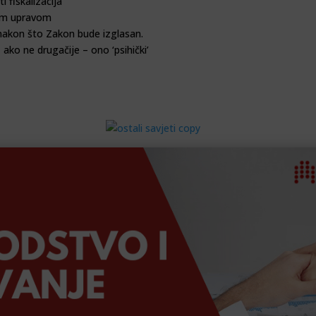
i fiskalizacija
znom upravom
k nakon što Zakon bude izglasan.
ako ne drugačije – ono ‘psihički’