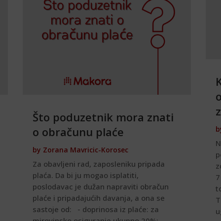
K
Što poduzetnik mora znati
o obračunu plaće
b
N
by
Zorana Mavricic-Korosec
p
Za obavljeni rad, zaposleniku pripada
z
plaća. Da bi ju mogao isplatiti,
7
poslodavac je dužan napraviti obračun
t
plaće i pripadajućih davanja, a ona se
T
sastoje od: - doprinosa iz plaće: za
u
mirovinsko osiguranje ukupno 20%; -