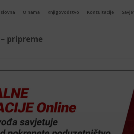
slovna
O nama
Knjigovodstvo
Konzultacije
Savje
. – pripreme