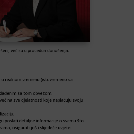
ešeni, već su u proceduri donošenja.
ta u realnom vremenu (istovremeno sa
 usklađenim sa tom obvezom.
eć na sve djelatnosti koje naplaćuju svoju
izaciju.
gu poslati detaljne informacije o svemu što
ama, osigurati još i slijedeće uvjete: