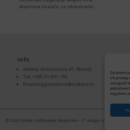
doprinosa na plaću: za zdravstveno...
Info
D
Adresa:
Antončićeva 41, Matulji
Pr
Da bismo pr
Tel: +385 51 691 190
Po
i/ili prist
omogućiti d
Email:knjigovodstvo@makora.hr
jedinstveni 
negativno ut
Pr
© 2024 Izrada i održavanje
Negactive – IT usluge i edukacija