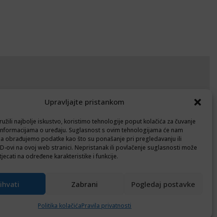
okumenti
Upravljajte pristankom
avila privatnosti
užili najbolje iskustvo, koristimo tehnologije poput kolačića za čuvanje
litika kolačića (EU)
up informacijama o uređaju. Suglasnost s ovim tehnologijama će nam
a obrađujemo podatke kao što su ponašanje pri pregledavanju ili
ID-ovi na ovoj web stranici. Nepristanak ili povlačenje suglasnosti može
Follow
jecati na određene karakteristike i funkcije.
ihvati
Zabrani
Pogledaj postavke
Politika kolačića
Pravila privatnosti