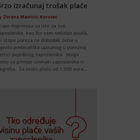
rzo izračunaj trošak plaće
y
Zorana Mavricic-Korosec
tope doprinosa su iste za sve
aposlenike, kao što sam nekidan pisala,
li stope poreza na dohodak ovise o
jestu prebivališta upisanog u poreznoj
artici pojedinog zaposlenika. Stoga
emo za primjer uzimati zaposlenika iz
agreba. Za bruto plaću od 1.500 eura,...