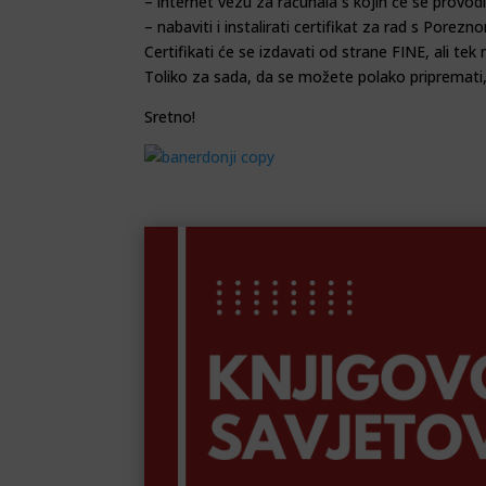
– internet vezu za računala s kojih će se provodit
– nabaviti i instalirati certifikat za rad s Pore
Certifikati će se izdavati od strane FINE, ali te
Toliko za sada, da se možete polako pripremati, 
Sretno!