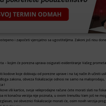
 postepeno i započeti vjerojatno sa ugostiteljima. Zakoni još nisu don
eta – kojim će porezna uprava osigurati evidentiranje Vašeg prome
diti kodove koje dobivaju od porezne uprave i na taj način ih učiniti
dloga zakona, obveza fiskalizacije odnosi ne samo na maloprodaju, v
ca !
ove i/ili kartice, svoje veleprodajne račune ćete morati slati na fiskal
n, pa ni konačna verzija nije poznata, u ovom trenutku Vam još ne mo
glasan, svi obveznici fiskalizacije morati će, osim novih verzija progr