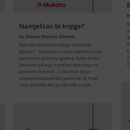
B
b
S
Namještao bi knjige?
z
by
Zorana Mavricic-Korosec
a
m
Malo bi namještao knjige pred kraj
k
godine? Ulazimo u samu završnicu ove
ć
poslovne i porezne godine, kada često
Z
dobivam pitanja o načinu utjecanja na
poslovni rezultat. S obzirom da je
svakom poduzetniku jasno da će imati
veće prihode ako proda više svojih...