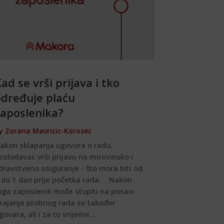
ad se vrši prijava i tko
određuje plaću
zaposlenika?
y
Zorana Mavricic-Korosec
akon sklapanja ugovora o radu,
oslodavac vrši prijavu na mirovinsko i
dravstveno osiguranje - što mora biti od
 do 1 dan prije početka rada. Nakon
oga zaposlenik može stupiti na posao.
rajanje probnog rada se također
govara, ali i za to vrijeme...