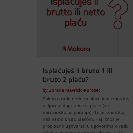
Isplaćuješ li bruto 1 ili
bruto 2 plaću?
by
Zorana Mavricic-Korosec
Zakon o radu definira plaću kao iznos koji
uključuje doprinose iz plaće (za
mirovinsko osiguranje). To je iznos koji
nazivamo bruto plaćom. Taj iznos je
propisano ugovarati u ugovorima o radu.
U kalkulatorima se naziva ‘bruto 1’ Na