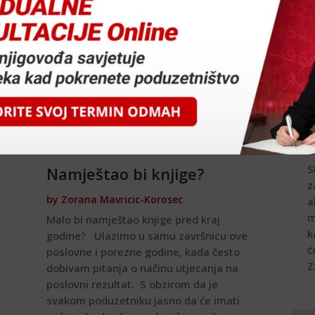
B
b
S
Namještao bi knjige?
z
by
Zorana Mavricic-Korosec
a
m
Malo bi namještao knjige pred kraj
k
godine? Ulazimo u samu završnicu ove
ć
poslovne i porezne godine, kada često
Z
dobivam pitanja o načinu utjecanja na
poslovni rezultat. S obzirom da je
svakom poduzetniku jasno da će imati