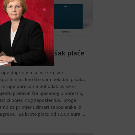
rzo izračunaj trošak plaće
y
Zorana Mavricic-Korosec
tope doprinosa su iste za sve
aposlenike, kao što sam nekidan pisala,
li stope poreza na dohodak ovise o
jestu prebivališta upisanog u poreznoj
artici pojedinog zaposlenika. Stoga
emo za primjer uzimati zaposlenika iz
agreba. Za bruto plaću od 1.500 eura,...