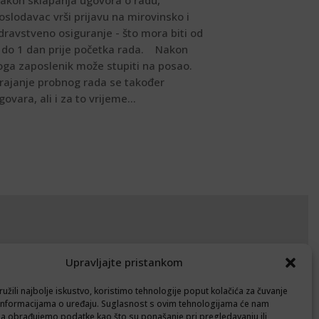
akon sklapanja ugovora o radu,
oslodavac vrši prijavu na mirovinsko i
dravstveno osiguranje - što mora biti od
 do 1 dan prije početka rada. Nakon
oga zaposlenik može stupiti na posao.
rajanje probnog rada se također
govara, ali i za to vrijeme...
okumenti
Upravljajte pristankom
avila privatnosti
užili najbolje iskustvo, koristimo tehnologije poput kolačića za čuvanje
litika kolačića (EU)
up informacijama o uređaju. Suglasnost s ovim tehnologijama će nam
a obrađujemo podatke kao što su ponašanje pri pregledavanju ili