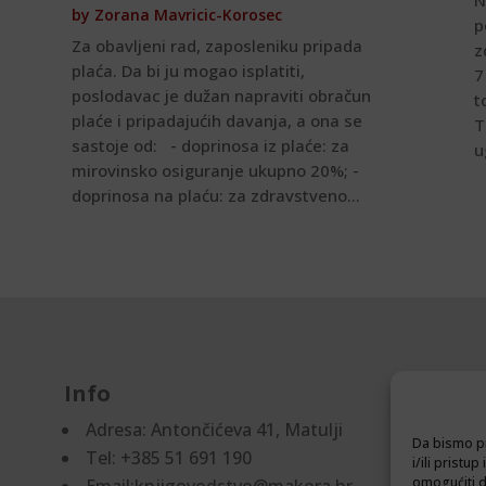
N
by
Zorana Mavricic-Korosec
p
Za obavljeni rad, zaposleniku pripada
z
plaća. Da bi ju mogao isplatiti,
7
poslodavac je dužan napraviti obračun
t
plaće i pripadajućih davanja, a ona se
T
sastoje od: - doprinosa iz plaće: za
u
mirovinsko osiguranje ukupno 20%; -
doprinosa na plaću: za zdravstveno...
Info
D
Adresa:
Antončićeva 41, Matulji
Pr
Da bismo pr
Tel: +385 51 691 190
Po
i/ili prist
omogućiti d