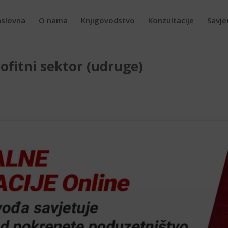
slovna
O nama
Knjigovodstvo
Konzultacije
Savje
ofitni sektor (udruge)