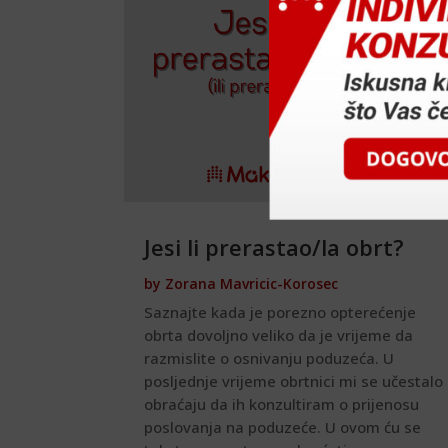
Jesi li prerastao/la obrt?
by
Zorana Mavricic-Korosec
Saznajte kada je porezno opterećenje
obrta dovoljno veliko da je vrijeme da
razmislite o osnivanju poduzeća. U
posljednje vrijeme obrtnici mi se učestalo
obraćaju da ih konzultiram o prijenosu
poslovanja na poduzeće. U ovom ću se