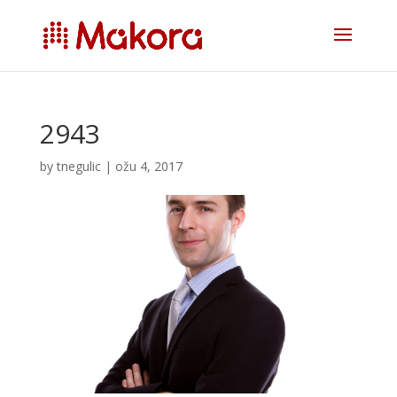
2943
by
tnegulic
|
ožu 4, 2017