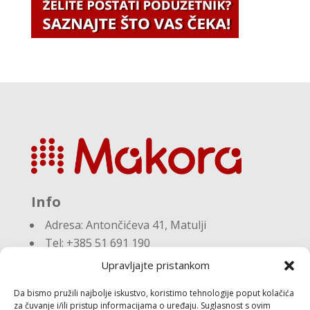
Info
Adresa:
Antončićeva 41, Matulji
Tel: +385 51 691 190
Email:knjigovodstvo@makora.hr
Upravljajte pristankom
Da bismo pružili najbolje iskustvo, koristimo tehnologije poput kolačića
Dokumenti
za čuvanje i/ili pristup informacijama o uređaju. Suglasnost s ovim