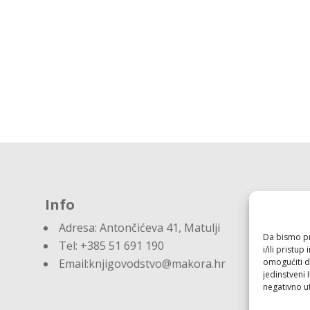
Info
Adresa:
Antončićeva 41, Matulji
Da bismo pru
Tel: +385 51 691 190
i/ili prist
omogućiti d
Email:knjigovodstvo@makora.hr
jedinstveni 
negativno ut