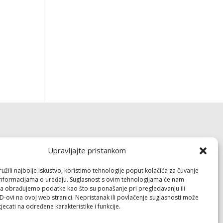
Dokumenti
Upravljajte pristankom
Pravila privatnosti
žili najbolje iskustvo, koristimo tehnologije poput kolačića za čuvanje
Politika kolačića (EU)
up informacijama o uređaju. Suglasnost s ovim tehnologijama će nam
a obrađujemo podatke kao što su ponašanje pri pregledavanju ili
ID-ovi na ovoj web stranici. Nepristanak ili povlačenje suglasnosti može
Follow
jecati na određene karakteristike i funkcije.