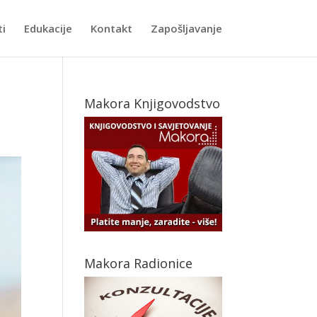
ti
Edukacije
Kontakt
Zapošljavanje
Makora Knjigovodstvo
Makora Radionice