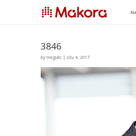
Na
3846
by
tnegulic
|
ožu 4, 2017