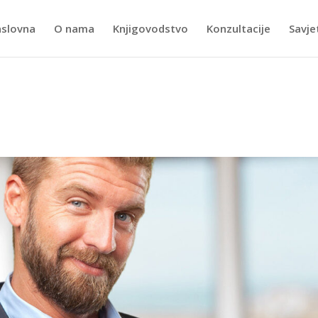
slovna
O nama
Knjigovodstvo
Konzultacije
Savje