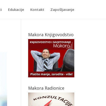
ti
Edukacije
Kontakt
Zapošljavanje
Makora Knjigovodstvo
Makora Radionice