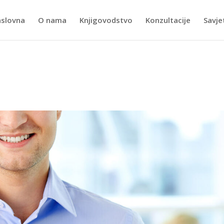
slovna
O nama
Knjigovodstvo
Konzultacije
Savje