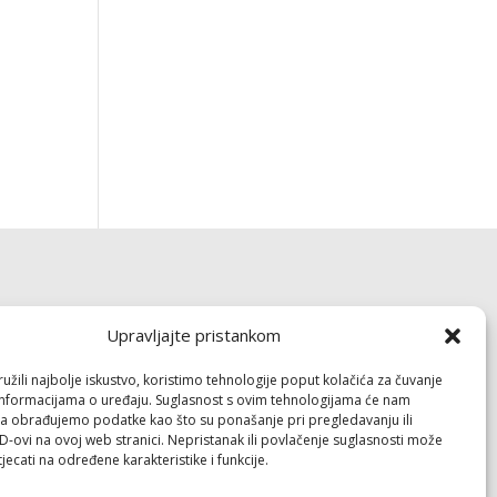
Dokumenti
Upravljajte pristankom
Pravila privatnosti
žili najbolje iskustvo, koristimo tehnologije poput kolačića za čuvanje
Politika kolačića (EU)
up informacijama o uređaju. Suglasnost s ovim tehnologijama će nam
a obrađujemo podatke kao što su ponašanje pri pregledavanju ili
ID-ovi na ovoj web stranici. Nepristanak ili povlačenje suglasnosti može
Follow
jecati na određene karakteristike i funkcije.