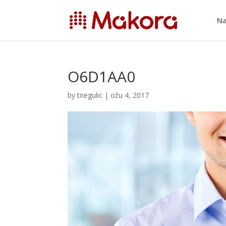
Na
O6D1AA0
by
tnegulic
|
ožu 4, 2017