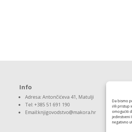
Info
Adresa:
Antončićeva 41, Matulji
Da bismo pru
Tel: +385 51 691 190
i/ili prist
omogućiti d
Email:knjigovodstvo@makora.hr
jedinstveni 
negativno ut