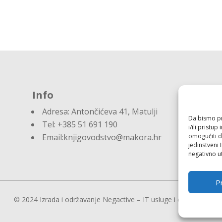
Info
Adresa:
Antončićeva 41, Matulji
Da bismo pru
Tel: +385 51 691 190
i/ili prist
omogućiti d
Email:knjigovodstvo@makora.hr
jedinstveni 
negativno ut
Pr
© 2024 Izrada i održavanje
Negactive – IT usluge i edukacija