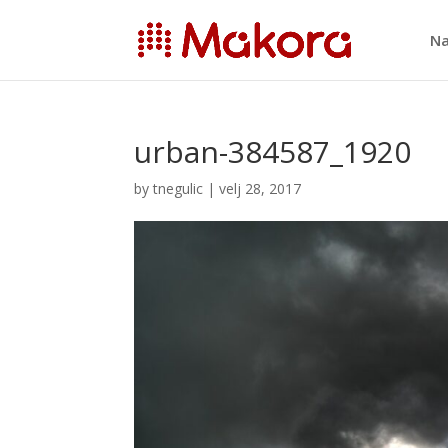
Na
urban-384587_1920
by
tnegulic
|
velj 28, 2017