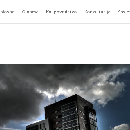
slovna
O nama
Knjigovodstvo
Konzultacije
Savje