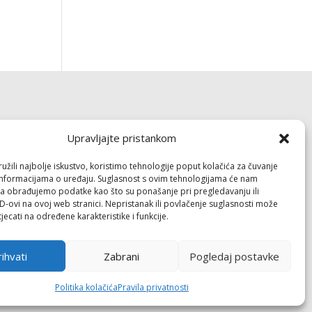
Dokumenti
Upravljajte pristankom
Pravila privatnosti
žili najbolje iskustvo, koristimo tehnologije poput kolačića za čuvanje
Politika kolačića (EU)
up informacijama o uređaju. Suglasnost s ovim tehnologijama će nam
a obrađujemo podatke kao što su ponašanje pri pregledavanju ili
ID-ovi na ovoj web stranici. Nepristanak ili povlačenje suglasnosti može
Follow
jecati na određene karakteristike i funkcije.
ihvati
Zabrani
Pogledaj postavke
Politika kolačića
Pravila privatnosti