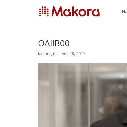
Na
OAIIB00
by
tnegulic
|
velj 28, 2017