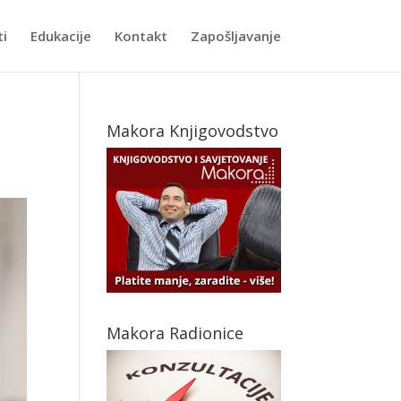
ti
Edukacije
Kontakt
Zapošljavanje
Makora Knjigovodstvo
Makora Radionice