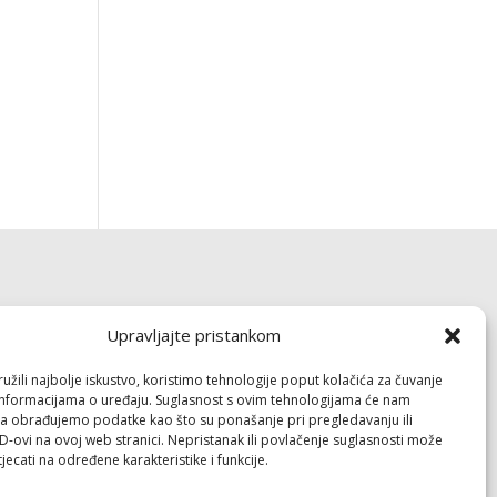
Dokumenti
Upravljajte pristankom
Pravila privatnosti
žili najbolje iskustvo, koristimo tehnologije poput kolačića za čuvanje
Politika kolačića (EU)
up informacijama o uređaju. Suglasnost s ovim tehnologijama će nam
a obrađujemo podatke kao što su ponašanje pri pregledavanju ili
ID-ovi na ovoj web stranici. Nepristanak ili povlačenje suglasnosti može
Follow
jecati na određene karakteristike i funkcije.