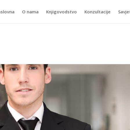
slovna
O nama
Knjigovodstvo
Konzultacije
Savje