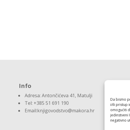
Info
Adresa:
Antončićeva 41, Matulji
Da bismo pru
Tel: +385 51 691 190
i/ili prist
omogućiti d
Email:knjigovodstvo@makora.hr
jedinstveni 
negativno ut