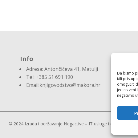
Info
Adresa:
Antončićeva 41, Matulji
Da bismo pru
Tel: +385 51 691 190
i/ili prist
omogućiti d
Email:knjigovodstvo@makora.hr
jedinstveni 
negativno ut
Pr
© 2024 Izrada i održavanje
Negactive – IT usluge i edukacija