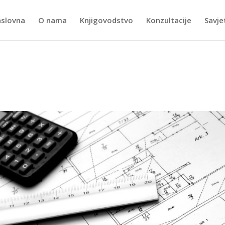
slovna
O nama
Knjigovodstvo
Konzultacije
Savje