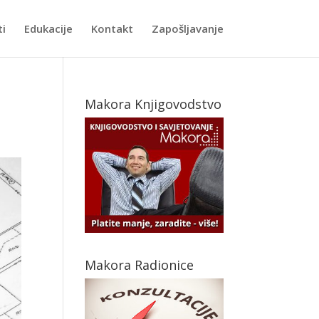
ti
Edukacije
Kontakt
Zapošljavanje
Makora Knjigovodstvo
Makora Radionice