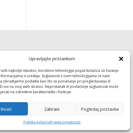
Dokumenti
Upravljajte pristankom
Pravila privatnosti
žili najbolje iskustvo, koristimo tehnologije poput kolačića za čuvanje
Politika kolačića (EU)
up informacijama o uređaju. Suglasnost s ovim tehnologijama će nam
a obrađujemo podatke kao što su ponašanje pri pregledavanju ili
ID-ovi na ovoj web stranici. Nepristanak ili povlačenje suglasnosti može
Follow
jecati na određene karakteristike i funkcije.
ihvati
Zabrani
Pogledaj postavke
Politika kolačića
Pravila privatnosti