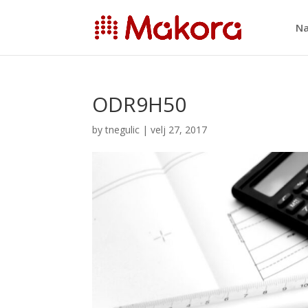
Na
ODR9H50
by
tnegulic
|
velj 27, 2017