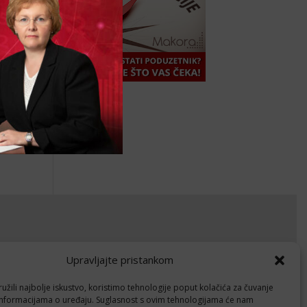
okumenti
Upravljajte pristankom
avila privatnosti
žili najbolje iskustvo, koristimo tehnologije poput kolačića za čuvanje
litika kolačića (EU)
up informacijama o uređaju. Suglasnost s ovim tehnologijama će nam