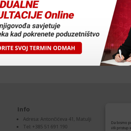
nog računovođu
eti
 1 osobe na radno mjesto samostalnog računovođe, pa pozivam sve
 znanjima i sposobnostima primjerenim radu u računovodstvenom
Info
D
Adresa:
Antončićeva 41, Matulji
Pr
Da bismo pru
Tel: +385 51 691 190
Po
i/ili prist