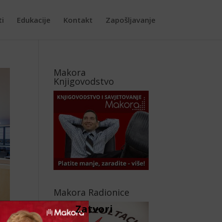
ti
Edukacije
Kontakt
Zapošljavanje
Makora
Knjigovodstvo
Makora Radionice
Zatvori