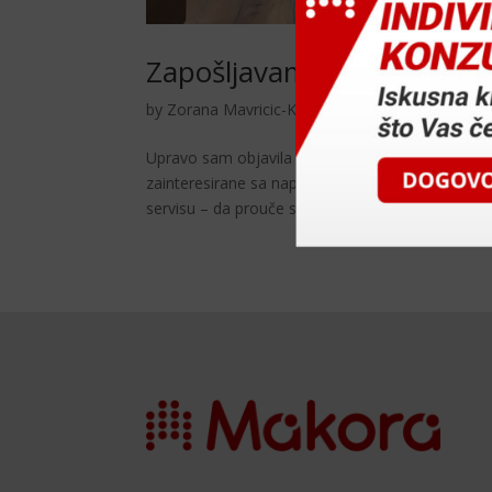
Zapošljavamo 1 samostal
by
Zorana Mavricic-Korosec
|
sij 28, 2018
|
Savj
Upravo sam objavila natječaj za zapošljavanje
zainteresirane sa naprednim računovodstvenim
servisu – da prouče sve uvjete natječaja na...