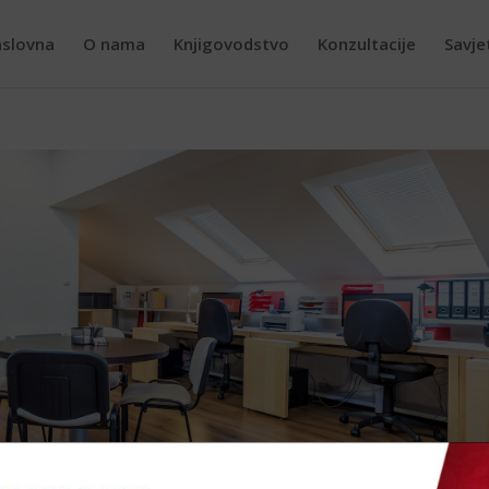
slovna
O nama
Knjigovodstvo
Konzultacije
Savje