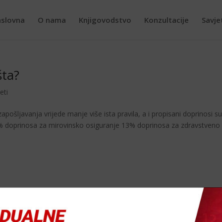
slovna
O nama
Knjigovodstvo
Konzultacije
Savje
šta?
eti
zapošljavanja vrijede manje više ista pravila, a i propisani doprinosi su
0% doprinosa za mirovinsko osiguranje 13% doprinosa za zdravstveno