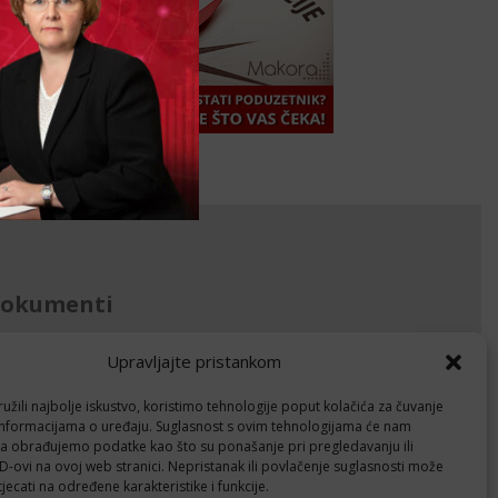
okumenti
avila privatnosti
Upravljajte pristankom
litika kolačića (EU)
žili najbolje iskustvo, koristimo tehnologije poput kolačića za čuvanje
up informacijama o uređaju. Suglasnost s ovim tehnologijama će nam
Follow
a obrađujemo podatke kao što su ponašanje pri pregledavanju ili
ID-ovi na ovoj web stranici. Nepristanak ili povlačenje suglasnosti može
jecati na određene karakteristike i funkcije.