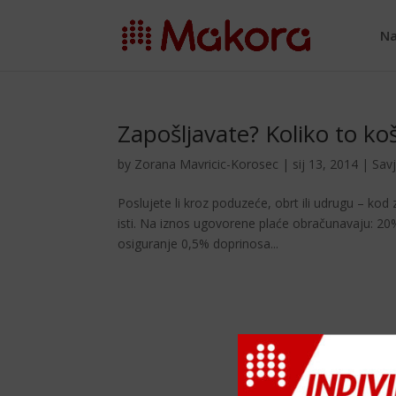
Na
Zapošljavate? Koliko to ko
by
Zorana Mavricic-Korosec
|
sij 13, 2014
|
Savj
Poslujete li kroz poduzeće, obrt ili udrugu – kod 
isti. Na iznos ugovorene plaće obračunavaju: 2
osiguranje 0,5% doprinosa...