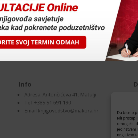
Info
D
Adresa:
Antončićeva 41, Matulji
Pr
Tel: +385 51 691 190
Po
Email:knjigovodstvo@makora.hr
Da bismo pru
i/ili prist
omogućiti d
jedinstveni 
negativno ut