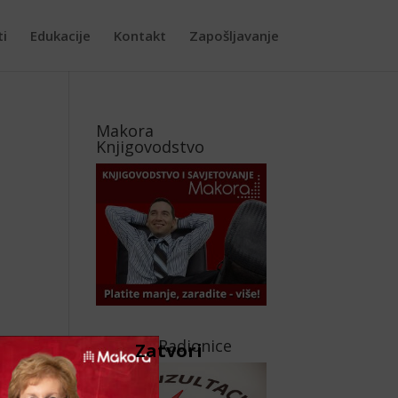
ti
Edukacije
Kontakt
Zapošljavanje
Makora
Knjigovodstvo
Makora Radionice
Zatvori