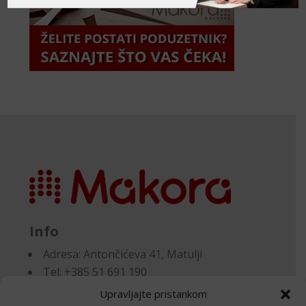
Info
Adresa:
Antončićeva 41, Matulji
Tel: +385 51 691 190
Email:knjigovodstvo@makora.hr
Upravljajte pristankom