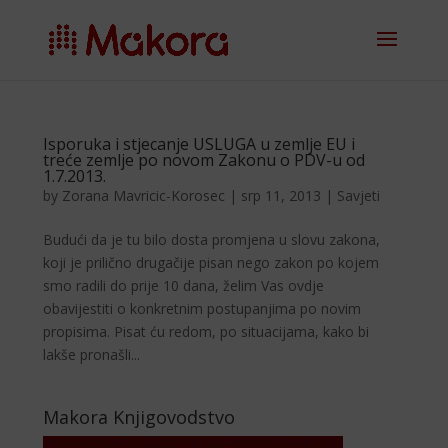
Isporuka i stjecanje USLUGA u zemlje EU i
treće zemlje po novom Zakonu o PDV-u od
1.7.2013.
by
Zorana Mavricic-Korosec
|
srp 11, 2013
|
Savjeti
Budući da je tu bilo dosta promjena u slovu zakona,
koji je prilično drugačije pisan nego zakon po kojem
smo radili do prije 10 dana, želim Vas ovdje
obavijestiti o konkretnim postupanjima po novim
propisima. Pisat ću redom, po situacijama, kako bi
lakše pronašli...
Makora Knjigovodstvo