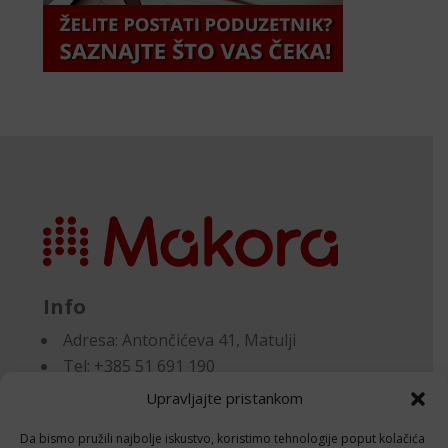
Info
Adresa:
Antončićeva 41, Matulji
Tel: +385 51 691 190
Email:knjigovodstvo@makora.hr
Upravljajte pristankom
Da bismo pružili najbolje iskustvo, koristimo tehnologije poput kolačića