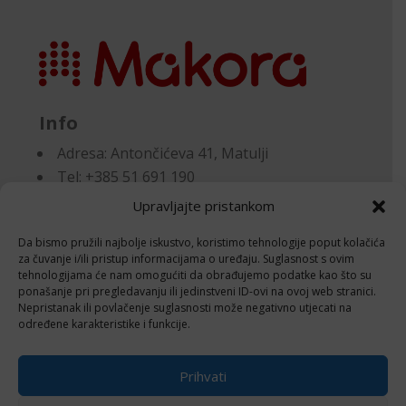
Info
Adresa:
Antončićeva 41, Matulji
Tel: +385 51 691 190
Email:knjigovodstvo@makora.hr
Upravljajte pristankom
Da bismo pružili najbolje iskustvo, koristimo tehnologije poput kolačića
Dokumenti
za čuvanje i/ili pristup informacijama o uređaju. Suglasnost s ovim
tehnologijama će nam omogućiti da obrađujemo podatke kao što su
ponašanje pri pregledavanju ili jedinstveni ID-ovi na ovoj web stranici.
Pravila privatnosti
Nepristanak ili povlačenje suglasnosti može negativno utjecati na
Politika kolačića (EU)
određene karakteristike i funkcije.
Follow
Prihvati