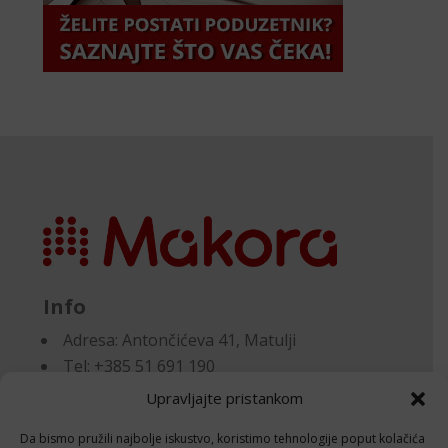
Info
Adresa:
Antončićeva 41, Matulji
Tel: +385 51 691 190
Email:knjigovodstvo@makora.hr
Upravljajte pristankom
Da bismo pružili najbolje iskustvo, koristimo tehnologije poput kolačića