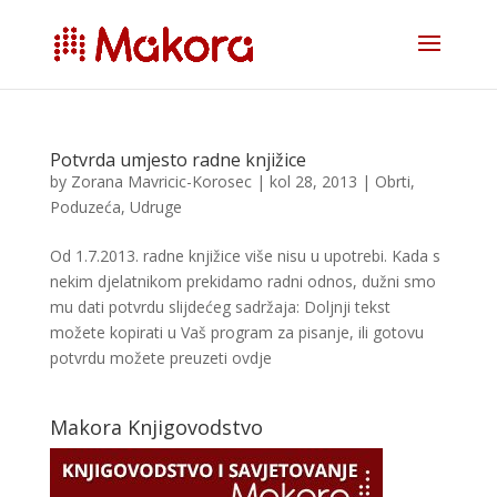
Potvrda umjesto radne knjižice
by
Zorana Mavricic-Korosec
|
kol 28, 2013
|
Obrti
,
Poduzeća
,
Udruge
Od 1.7.2013. radne knjižice više nisu u upotrebi. Kada s
nekim djelatnikom prekidamo radni odnos, dužni smo
mu dati potvrdu slijdećeg sadržaja: Doljnji tekst
možete kopirati u Vaš program za pisanje, ili gotovu
potvrdu možete preuzeti ovdje
Makora Knjigovodstvo