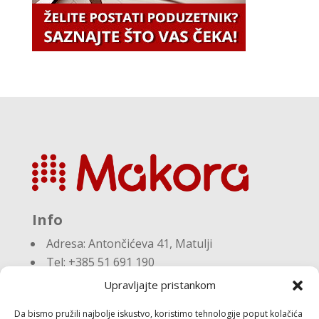
Info
Adresa:
Antončićeva 41, Matulji
Tel: +385 51 691 190
Email:knjigovodstvo@makora.hr
Upravljajte pristankom
Da bismo pružili najbolje iskustvo, koristimo tehnologije poput kolačića