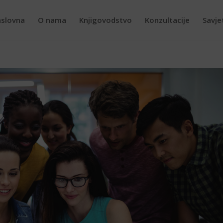
slovna
O nama
Knjigovodstvo
Konzultacije
Savje