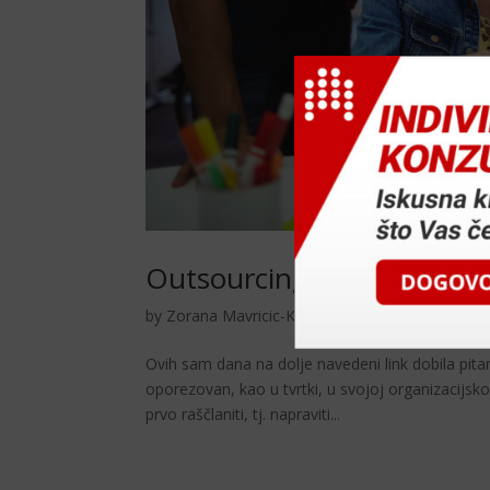
Outsourcing kod paušalno
by
Zorana Mavricic-Korosec
|
kol 22, 2017
|
Sav
Ovih sam dana na dolje navedeni link dobila pita
oporezovan, kao u tvrtki, u svojoj organizacijsk
prvo raščlaniti, tj. napraviti...