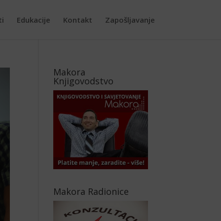
ti
Edukacije
Kontakt
Zapošljavanje
Makora
Knjigovodstvo
Makora Radionice