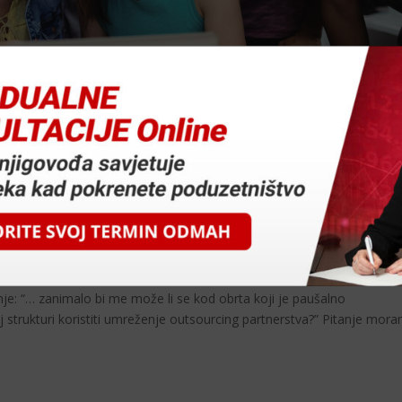
g obrtnika
jeti
nje: “… zanimalo bi me može li se kod obrta koji je paušalno
oj strukturi koristiti umreženje outsourcing partnerstva?” Pitanje mor