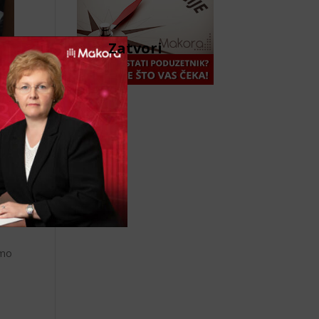
Zatvori
amo