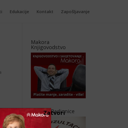
ti
Edukacije
Kontakt
Zapošljavanje
Makora
Knjigovodstvo
a
Makora Radionice
Zatvori