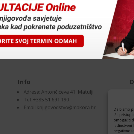
Info
D
Adresa:
Antončićeva 41, Matulji
Pr
Tel: +385 51 691 190
Po
Email:knjigovodstvo@makora.hr
Da bismo pru
i/ili prist
omogućiti d
jedinstveni 
negativno ut