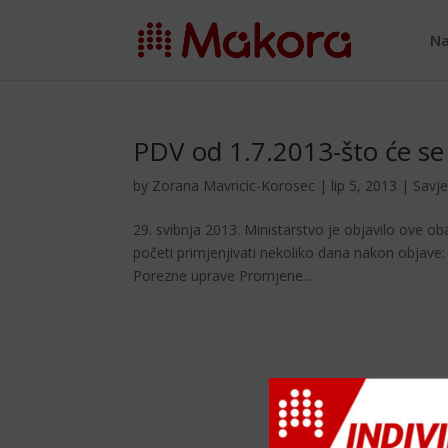
Na
PDV od 1.7.2013-što će se 
by
Zorana Mavricic-Korosec
|
lip 5, 2013
|
Savje
29. svibnja 2013. Ministarstvo je objavilo ove ob
početi primjenjivati nekoliko dana nakon objav
Porezne uprave Promjene...