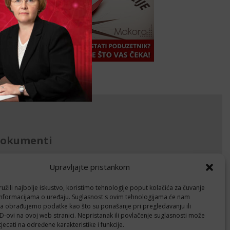
okumenti
avila privatnosti
Upravljajte pristankom
litika kolačića (EU)
žili najbolje iskustvo, koristimo tehnologije poput kolačića za čuvanje
up informacijama o uređaju. Suglasnost s ovim tehnologijama će nam
Follow
a obrađujemo podatke kao što su ponašanje pri pregledavanju ili
ID-ovi na ovoj web stranici. Nepristanak ili povlačenje suglasnosti može
jecati na određene karakteristike i funkcije.