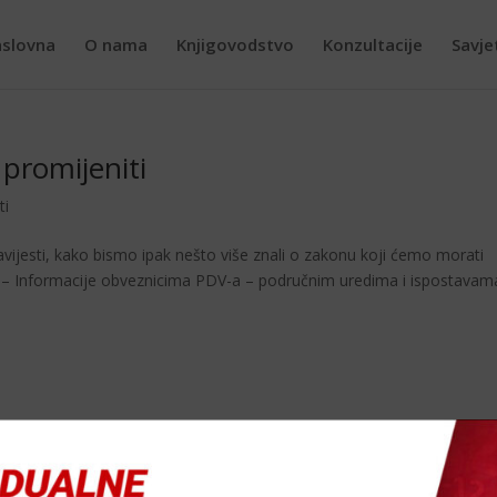
slovna
O nama
Knjigovodstvo
Konzultacije
Savje
promijeniti
ti
avijesti, kako bismo ipak nešto više znali o zakonu koji ćemo morati
e: – Informacije obveznicima PDV-a – područnim uredima i ispostavam