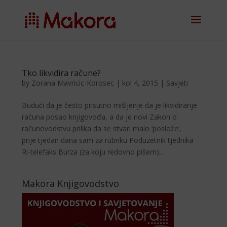
Tko likvidira račune?
by
Zorana Mavricic-Korosec
|
kol 4, 2015
|
Savjeti
Budući da je često prisutno mišljenje da je likvidiranje
računa posao knjigovođa, a da je novi Zakon o
računovodstvu prilika da se stvari malo ‘poslože’,
prije tjedan dana sam za rubriku Poduzetnik tjednika
Ri-telefaks Burza (za koju redovno pišem)...
Makora Knjigovodstvo