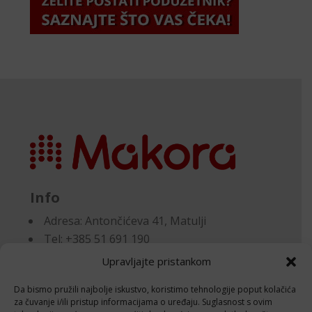
Info
Adresa:
Antončićeva 41, Matulji
Tel: +385 51 691 190
Email:knjigovodstvo@makora.hr
Upravljajte pristankom
Da bismo pružili najbolje iskustvo, koristimo tehnologije poput kolačića
Dokumenti
za čuvanje i/ili pristup informacijama o uređaju. Suglasnost s ovim