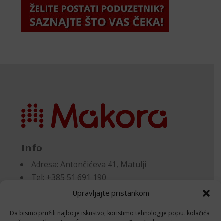
Info
Adresa:
Antončićeva 41, Matulji
Tel: +385 51 691 190
Email:knjigovodstvo@makora.hr
Upravljajte pristankom
Da bismo pružili najbolje iskustvo, koristimo tehnologije poput kolačića