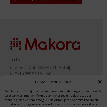
Info
Adresa:
Antončićeva 41, Matulji
Tel: +385 51 691 190
Email:knjigovodstvo@makora.hr
Upravljajte pristankom
Da bismo pružili najbolje iskustvo, koristimo tehnologije poput kolačića
Dokumenti
za čuvanje i/ili pristup informacijama o uređaju. Suglasnost s ovim
tehnologijama će nam omogućiti da obrađujemo podatke kao što su
ponašanje pri pregledavanju ili jedinstveni ID-ovi na ovoj web stranici.
Pravila privatnosti