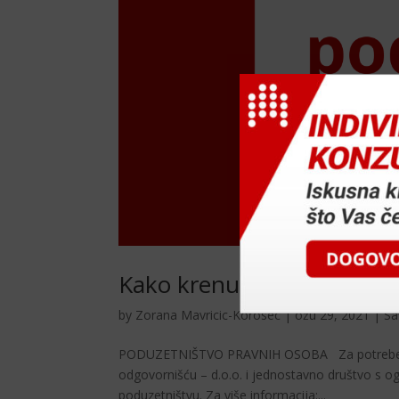
Kako krenuti u poduzetniš
by
Zorana Mavricic-Korosec
|
ožu 29, 2021
|
Sa
PODUZETNIŠTVO PRAVNIH OSOBA Za potrebe ovo
odgovornišću – d.o.o. i jednostavno društvo s o
poduzetništvu. Za više informacija:...