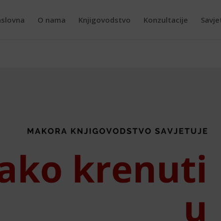
slovna
O nama
Knjigovodstvo
Konzultacije
Savje