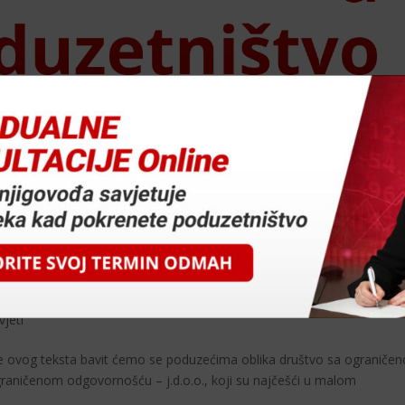
tvo 4 dio
vjeti
g teksta bavit ćemo se poduzećima oblika društvo sa ograniče
graničenom odgovornošću – j.d.o.o., koji su najčešći u malom