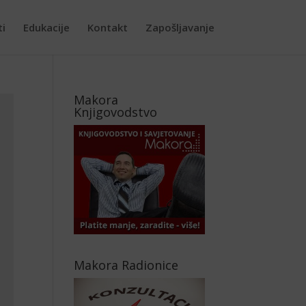
ti
Edukacije
Kontakt
Zapošljavanje
Makora
Knjigovodstvo
Makora Radionice