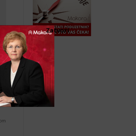
Zatvori
nom