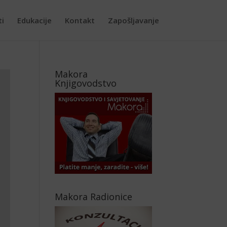
ti
Edukacije
Kontakt
Zapošljavanje
Makora
Knjigovodstvo
Makora Radionice