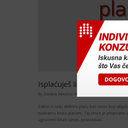
Isplaćuješ li bruto 1 ili bru
by
Zorana Mavricic-Korosec
|
stu 24, 2025
|
Sav
Zakon o radu definira plaću kao iznos koji uključ
nazivamo bruto plaćom. Taj iznos je propisano u
ugovoreni bruto iznos, poslodavac...