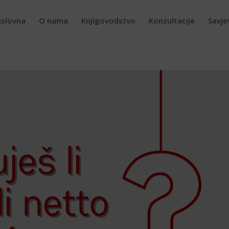
slovna
O nama
Knjigovodstvo
Konzultacije
Savje