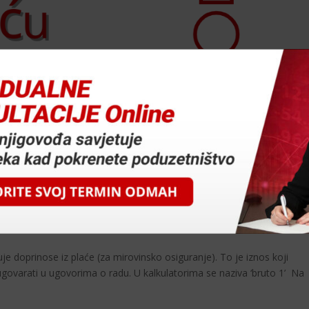
to 2 plaću?
jeti
uje doprinose iz plaće (za mirovinsko osiguranje). To je iznos koji
govarati u ugovorima o radu. U kalkulatorima se naziva ‘bruto 1’ Na