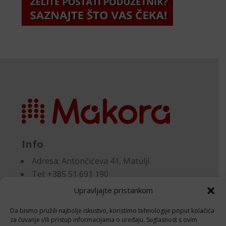
Info
Adresa:
Antončićeva 41, Matulji
Tel: +385 51 691 190
Email:knjigovodstvo@makora.hr
Upravljajte pristankom
Da bismo pružili najbolje iskustvo, koristimo tehnologije poput kolačića
Dokumenti
za čuvanje i/ili pristup informacijama o uređaju. Suglasnost s ovim