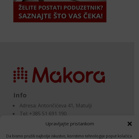
Info
Adresa:
Antončićeva 41, Matulji
Tel: +385 51 691 190
Email:knjigovodstvo@makora.hr
Upravljajte pristankom
Da bismo pružili najbolje iskustvo, koristimo tehnologije poput kolačića