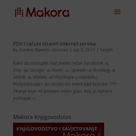
PDV i računi stranih internet servisa
by
Zorana Mavricic-Korosec
|
srp 5, 2017
|
Savjeti
Kako da postupite kad platite račun Facebook -a,
Etsy -ja, Google -a, Fiverr -a, Upwork -a, Booking -a,
Airbnb -a, Wimdu -a? Pročitajte u nastavku.
Pretpostavljam da nećete biti sretni kad saznate ????
Pitanje koje mi postave često glasi: Koji je ispravni
postupak u...
Makora Knjigovodstvo