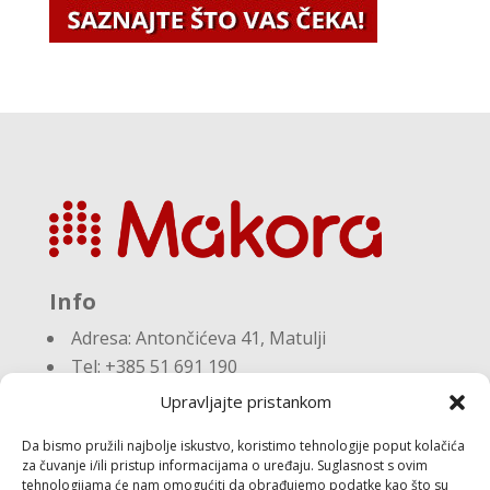
Info
Adresa:
Antončićeva 41, Matulji
Tel: +385 51 691 190
Email:knjigovodstvo@makora.hr
Upravljajte pristankom
Da bismo pružili najbolje iskustvo, koristimo tehnologije poput kolačića
Dokumenti
za čuvanje i/ili pristup informacijama o uređaju. Suglasnost s ovim
tehnologijama će nam omogućiti da obrađujemo podatke kao što su