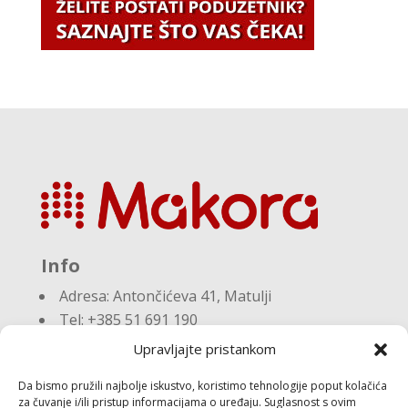
Info
Adresa:
Antončićeva 41, Matulji
Tel: +385 51 691 190
Email:knjigovodstvo@makora.hr
Upravljajte pristankom
Da bismo pružili najbolje iskustvo, koristimo tehnologije poput kolačića
Dokumenti
za čuvanje i/ili pristup informacijama o uređaju. Suglasnost s ovim