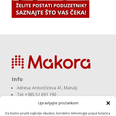
Info
Adresa:
Antončićeva 41, Matulji
Tel: +385 51 691 190
Email:knjigovodstvo@makora.hr
Upravljajte pristankom
Da bismo pružili najbolje iskustvo, koristimo tehnologije poput kolačića