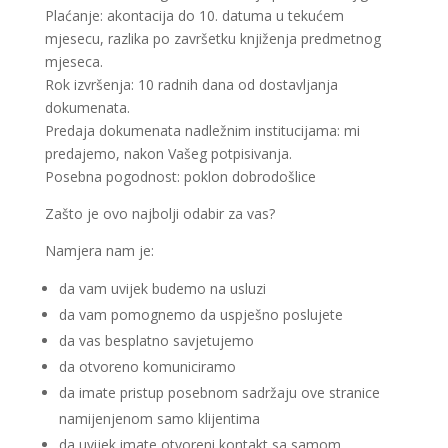
Plaćanje: akontacija do 10. datuma u tekućem
mjesecu, razlika po završetku knjiženja predmetnog
mjeseca.
Rok izvršenja: 10 radnih dana od dostavljanja
dokumenata.
Predaja dokumenata nadležnim institucijama: mi
predajemo, nakon Vašeg potpisivanja.
Posebna pogodnost: poklon dobrodošlice
Zašto je ovo najbolji odabir za vas?
Namjera nam je:
da vam uvijek budemo na usluzi
da vam pomognemo da uspješno poslujete
da vas besplatno savjetujemo
da otvoreno komuniciramo
da imate pristup posebnom sadržaju ove stranice
namijenjenom samo klijentima
da uvijek imate otvoreni kontakt sa samom