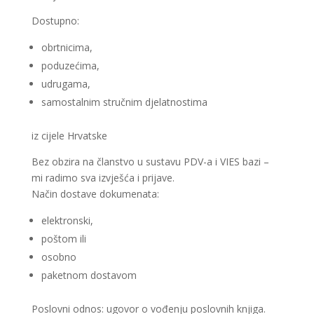
Dostupno:
obrtnicima,
poduzećima,
udrugama,
samostalnim stručnim djelatnostima
iz cijele Hrvatske
Bez obzira na članstvo u sustavu PDV-a i VIES bazi –
mi radimo sva izvješća i prijave.
Način dostave dokumenata:
elektronski,
poštom ili
osobno
paketnom dostavom
Poslovni odnos: ugovor o vođenju poslovnih knjiga.