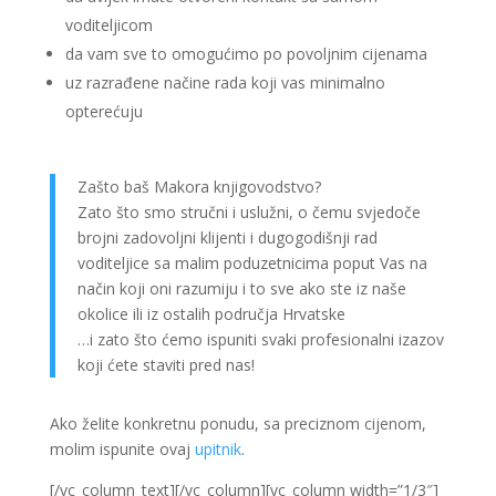
voditeljicom
da vam sve to omogućimo po povoljnim cijenama
uz razrađene načine rada koji vas minimalno
opterećuju
Zašto baš Makora knjigovodstvo?
Zato što smo stručni i uslužni, o čemu svjedoče
brojni zadovoljni klijenti i dugogodišnji rad
voditeljice sa malim poduzetnicima poput Vas na
način koji oni razumiju i to sve ako ste iz naše
okolice ili iz ostalih područja Hrvatske
…i zato što ćemo ispuniti svaki profesionalni izazov
koji ćete staviti pred nas!
Ako želite konkretnu ponudu, sa preciznom cijenom,
molim ispunite ovaj
upitnik
.
[/vc_column_text][/vc_column][vc_column width=”1/3″]