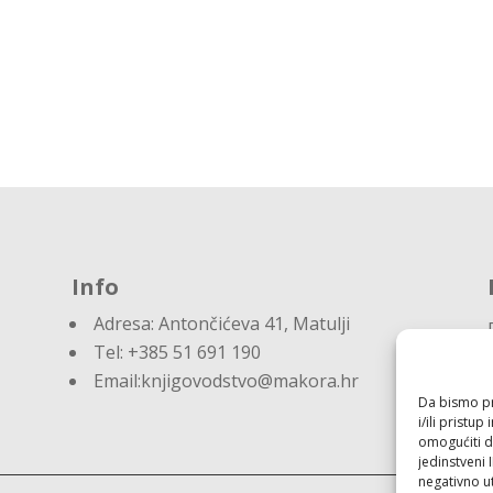
Info
Adresa:
Antončićeva 41, Matulji
Tel: +385 51 691 190
Email:knjigovodstvo@makora.hr
Da bismo pru
i/ili prist
omogućiti d
jedinstveni 
negativno ut