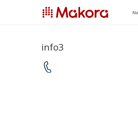
Na
info3