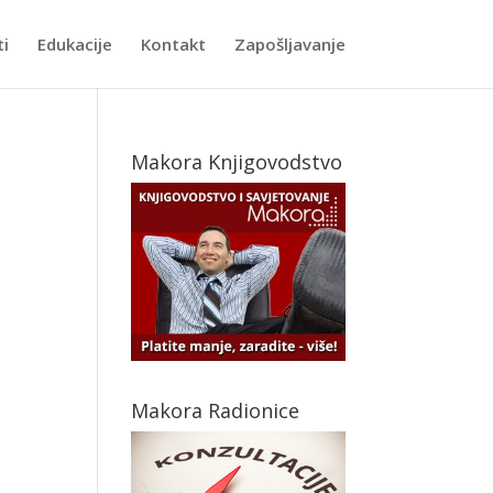
ti
Edukacije
Kontakt
Zapošljavanje
Makora Knjigovodstvo
Makora Radionice