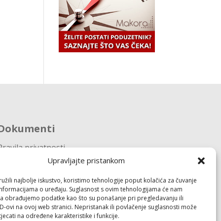
Dokumenti
Pravila privatnosti
Politika kolačića (EU)
Upravljajte pristankom
žili najbolje iskustvo, koristimo tehnologije poput kolačića za čuvanje
Follow
up informacijama o uređaju. Suglasnost s ovim tehnologijama će nam
a obrađujemo podatke kao što su ponašanje pri pregledavanju ili
ID-ovi na ovoj web stranici. Nepristanak ili povlačenje suglasnosti može
jecati na određene karakteristike i funkcije.