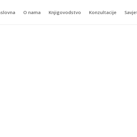
slovna
O nama
Knjigovodstvo
Konzultacije
Savje