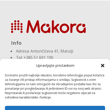
Info
Adresa:
Antončićeva 41, Matulji
Tel: +385 51 691 190
Email:knjigovodstvo@makora.hr
Upravljajte pristankom
Da bismo pružili najbolje iskustvo, koristimo tehnologije poput kolačića
Dokumenti
za čuvanje i/ili pristup informacijama o uređaju. Suglasnost s ovim
tehnologijama će nam omogućiti da obrađujemo podatke kao što su
ponašanje pri pregledavanju ili jedinstveni ID-ovi na ovoj web stranici.
Pravila privatnosti
Nepristanak ili povlačenje suglasnosti može negativno utjecati na
Politika kolačića (EU)
određene karakteristike i funkcije.
Follow