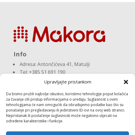
Info
Adresa:
Antončićeva 41, Matulji
Tel: +385 51 691 190
Email:knjigovodstvo@makora.hr
Upravljajte pristankom
Da bismo pružili najbolje iskustvo, koristimo tehnologije poput kolačića
Dokumenti
za čuvanje i/ili pristup informacijama o uređaju. Suglasnost s ovim
tehnologijama će nam omogućiti da obrađujemo podatke kao što su
ponašanje pri pregledavanju ili jedinstveni ID-ovi na ovoj web stranici.
Pravila privatnosti
Nepristanak ili povlačenje suglasnosti može negativno utjecati na
Politika kolačića (EU)
određene karakteristike i funkcije.