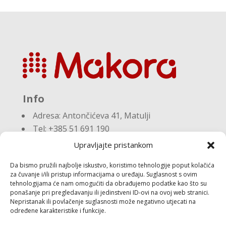
Info
Adresa:
Antončićeva 41, Matulji
Tel: +385 51 691 190
Email:knjigovodstvo@makora.hr
Upravljajte pristankom
Da bismo pružili najbolje iskustvo, koristimo tehnologije poput kolačića
Dokumenti
za čuvanje i/ili pristup informacijama o uređaju. Suglasnost s ovim
tehnologijama će nam omogućiti da obrađujemo podatke kao što su
ponašanje pri pregledavanju ili jedinstveni ID-ovi na ovoj web stranici.
Pravila privatnosti
Nepristanak ili povlačenje suglasnosti može negativno utjecati na
Politika kolačića (EU)
određene karakteristike i funkcije.