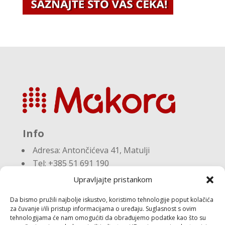
Info
Adresa:
Antončićeva 41, Matulji
Tel: +385 51 691 190
Email:knjigovodstvo@makora.hr
Upravljajte pristankom
Da bismo pružili najbolje iskustvo, koristimo tehnologije poput kolačića
Dokumenti
za čuvanje i/ili pristup informacijama o uređaju. Suglasnost s ovim
tehnologijama će nam omogućiti da obrađujemo podatke kao što su