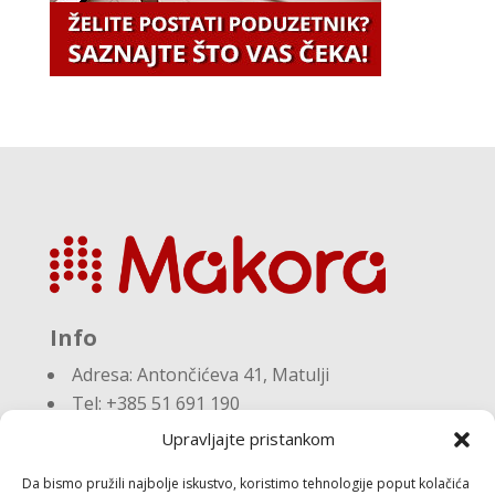
Info
Adresa:
Antončićeva 41, Matulji
Tel: +385 51 691 190
Email:knjigovodstvo@makora.hr
Upravljajte pristankom
Da bismo pružili najbolje iskustvo, koristimo tehnologije poput kolačića