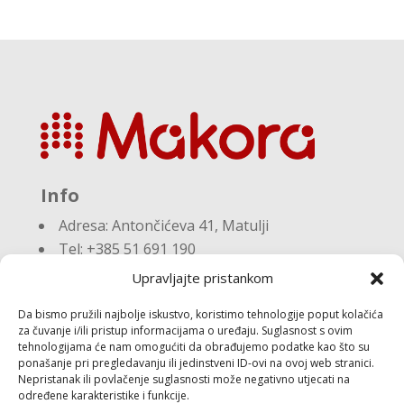
Info
Adresa:
Antončićeva 41, Matulji
Tel: +385 51 691 190
Email:knjigovodstvo@makora.hr
Upravljajte pristankom
Da bismo pružili najbolje iskustvo, koristimo tehnologije poput kolačića
Dokumenti
za čuvanje i/ili pristup informacijama o uređaju. Suglasnost s ovim
tehnologijama će nam omogućiti da obrađujemo podatke kao što su
ponašanje pri pregledavanju ili jedinstveni ID-ovi na ovoj web stranici.
Pravila privatnosti
Nepristanak ili povlačenje suglasnosti može negativno utjecati na
Politika kolačića (EU)
određene karakteristike i funkcije.