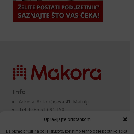
Info
Adresa:
Antončićeva 41, Matulji
Tel: +385 51 691 190
Email:knjigovodstvo@makora.hr
Upravljajte pristankom
Da bismo pružili najbolje iskustvo, koristimo tehnologije poput kolačića