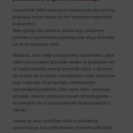
Za početak želim ukazati na činjenicu da nisu svi koji
prijavljuju svoje usluge na tim servisima registrirani
poduzetnici.
Neki djeluju kao privatne osobe koje ostvarene
primitke iz inozemstva prijavljuju kao drugi dohodak,
na za to propisani način.
Nažalost, ima i dalje značajni broj rezidenata Lijepe
naše koji ostvareni dohodak nikako ne prijavljuje već
se nada nastavku inercije poreznih vlasti. S obzirom
da znamo da se podaci razmjenjuju među državama
koje svaki dan shvaćaju kako međusobnim
razmjenama podataka štite same sebe i postojeći
poredak, odavno premašen novim tehnologijama –
ne vjerujem da će puno poreznih obveza završiti u
zastari.
Upravo je zato osmišljen institut paušalnog
oporezivanja, kao jednostavan i porezno prihvatljiv