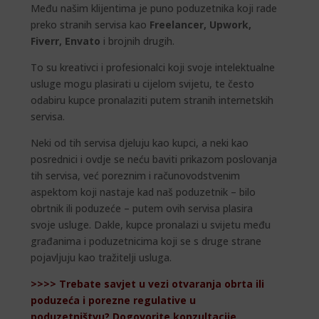
Među našim klijentima je puno poduzetnika koji rade
preko stranih servisa kao
Freelancer, Upwork,
Fiverr, Envato
i brojnih drugih.
To su kreativci i profesionalci koji svoje intelektualne
usluge mogu plasirati u cijelom svijetu, te često
odabiru kupce pronalaziti putem stranih internetskih
servisa.
Neki od tih servisa djeluju kao kupci, a neki kao
posrednici i ovdje se neću baviti prikazom poslovanja
tih servisa, već poreznim i računovodstvenim
aspektom koji nastaje kad naš poduzetnik – bilo
obrtnik ili poduzeće – putem ovih servisa plasira
svoje usluge. Dakle, kupce pronalazi u svijetu među
građanima i poduzetnicima koji se s druge strane
pojavljuju kao tražitelji usluga.
>>>> Trebate savjet u vezi otvaranja obrta ili
poduzeća i porezne regulative u
poduzetništvu? Dogovorite konzultacije