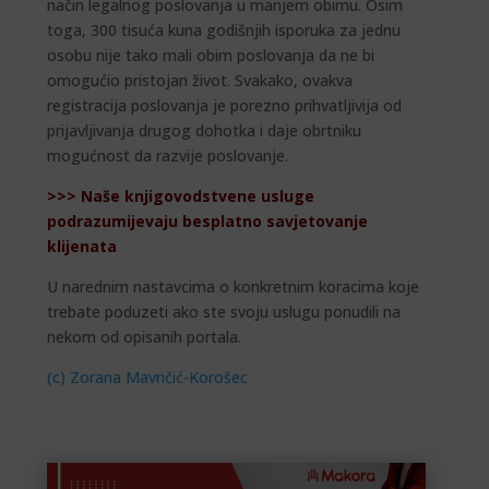
način legalnog poslovanja u manjem obimu. Osim
toga, 300 tisuća kuna godišnjih isporuka za jednu
osobu nije tako mali obim poslovanja da ne bi
omogućio pristojan život. Svakako, ovakva
registracija poslovanja je porezno prihvatljivija od
prijavljivanja drugog dohotka i daje obrtniku
mogućnost da razvije poslovanje.
>>> Naše knjigovodstvene usluge
podrazumijevaju besplatno savjetovanje
klijenata
U narednim nastavcima o konkretnim koracima koje
trebate poduzeti ako ste svoju uslugu ponudili na
nekom od opisanih portala.
(c) Zorana Mavričić-Korošec