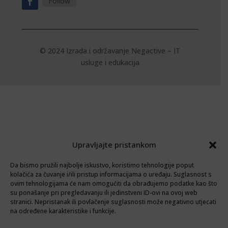
Follow
© 2024 Izrada i održavanje
Negactive – IT
usluge i edukacija
Upravljajte pristankom
Da bismo pružili najbolje iskustvo, koristimo tehnologije poput
kolačića za čuvanje i/ili pristup informacijama o uređaju. Suglasnost s
ovim tehnologijama će nam omogućiti da obrađujemo podatke kao što
su ponašanje pri pregledavanju ili jedinstveni ID-ovi na ovoj web
stranici. Nepristanak ili povlačenje suglasnosti može negativno utjecati
na određene karakteristike i funkcije.