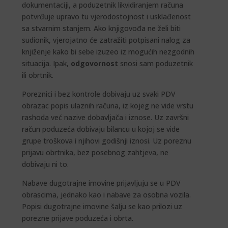
dokumentaciji, a poduzetnik likvidiranjem računa
potvrđuje upravo tu vjerodostojnost i usklađenost
sa stvarnim stanjem. Ako knjigovođa ne želi biti
sudionik, vjerojatno će zatražiti potpisani nalog za
knjiženje kako bi sebe izuzeo iz mogućih nezgodnih
situacija. Ipak,
odgovornost
snosi sam poduzetnik
ili obrtnik.
Poreznici i bez kontrole dobivaju uz svaki PDV
obrazac popis ulaznih računa, iz kojeg ne vide vrstu
rashoda već nazive dobavljača i iznose. Uz završni
račun poduzeća dobivaju bilancu u kojoj se vide
grupe troškova i njihovi godišnji iznosi. Uz poreznu
prijavu obrtnika, bez posebnog zahtjeva, ne
dobivaju ni to.
Nabave dugotrajne imovine prijavljuju se u PDV
obrascima, jednako kao i nabave za osobna vozila.
Popisi dugotrajne imovine šalju se kao prilozi uz
porezne prijave poduzeća i obrta.