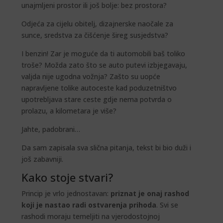
unajmljeni prostor ili još bolje: bez prostora?
Odjeća za cijelu obitelj, dizajnerske naočale za
sunce, sredstva za čišćenje šireg susjedstva?
I benzin! Zar je moguće da ti automobili baš toliko
troše? Možda zato što se auto putevi izbjegavaju,
valjda nije ugodna vožnja? Zašto su uopće
napravljene tolike autoceste kad poduzetništvo
upotrebljava stare ceste gdje nema potvrda o
prolazu, a kilometara je više?
Jahte, padobrani…
Da sam zapisala sva slična pitanja, tekst bi bio duži i
još zabavniji.
Kako stoje stvari?
Princip je vrlo jednostavan:
priznat je onaj rashod
koji je nastao radi ostvarenja prihoda
. Svi se
rashodi moraju temeljiti na vjerodostojnoj