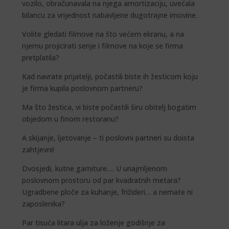
vozilo, obračunavala na njega amortizaciju, uvećala
bilancu za vrijednost nabavljene dugotrajne imovine.
Volite gledati filmove na što većem ekranu, a na
njemu projicirati serije i filmove na koje se firma
pretplatila?
Kad navrate prijatelji, počastili biste ih žesticom koju
je firma kupila poslovnom partneru?
Ma što žestica, vi biste počastili širu obitelj bogatim
objedom u finom restoranu?
A skijanje, ljetovanje – ti poslovni partneri su doista
zahtjevni!
Dvosjedi, kutne garniture…. U unajmljenom
poslovnom prostoru od par kvadratnih metara?
Ugradbene ploče za kuhanje, frižideri… a nemate ni
zaposlenika?
Par tisuća litara ulja za loženje godišnje za