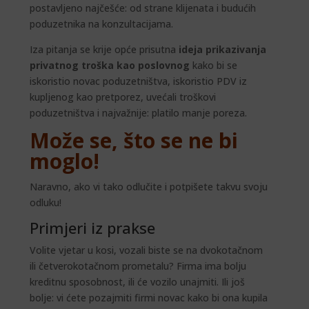
postavljeno najčešće: od strane klijenata i budućih
poduzetnika na konzultacijama.
Iza pitanja se krije opće prisutna
ideja prikazivanja
privatnog troška kao poslovnog
kako bi se
iskoristio novac poduzetništva, iskoristio PDV iz
kupljenog kao pretporez, uvećali troškovi
poduzetništva i najvažnije: platilo manje poreza.
Može se, što se ne bi
moglo!
Naravno, ako vi tako odlučite i potpišete takvu svoju
odluku!
Primjeri iz prakse
Volite vjetar u kosi, vozali biste se na dvokotačnom
ili četverokotačnom prometalu? Firma ima bolju
kreditnu sposobnost, ili će vozilo unajmiti. Ili još
bolje: vi ćete pozajmiti firmi novac kako bi ona kupila