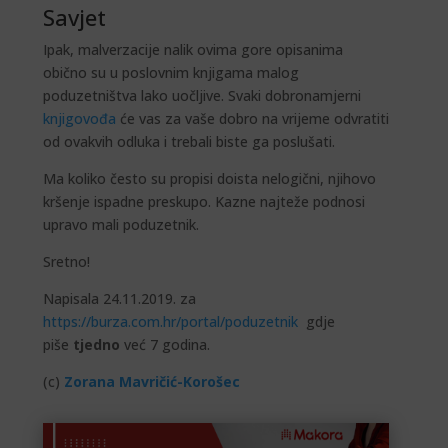
Savjet
Ipak, malverzacije nalik ovima gore opisanima
obično su u poslovnim knjigama malog
poduzetništva lako uočljive. Svaki dobronamjerni
knjigovođa
će vas za vaše dobro na vrijeme odvratiti
od ovakvih odluka i trebali biste ga poslušati.
Ma koliko često su propisi doista nelogični, njihovo
kršenje ispadne preskupo. Kazne najteže podnosi
upravo mali poduzetnik.
Sretno!
Napisala 24.11.2019. za
https://burza.com.hr/portal/poduzetnik
gdje
piše
tjedno
već 7 godina.
(c)
Zorana Mavričić-Korošec