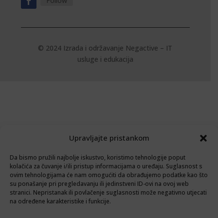
Follow
© 2024 Izrada i održavanje
Negactive – IT
usluge i edukacija
Upravljajte pristankom
Da bismo pružili najbolje iskustvo, koristimo tehnologije poput
kolačića za čuvanje i/ili pristup informacijama o uređaju. Suglasnost s
ovim tehnologijama će nam omogućiti da obrađujemo podatke kao što
su ponašanje pri pregledavanju ili jedinstveni ID-ovi na ovoj web
stranici. Nepristanak ili povlačenje suglasnosti može negativno utjecati
na određene karakteristike i funkcije.