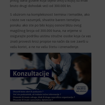
prvog dana godine koja slijedi onoj u kojoj su imali
bruto drugi dohodak veći od 300.000 kn.
S obzirom na kompleksnost termina i tematike, ako
i niste sve razumjeli, shvatite barem temeljnu
poruku: ako ste po bilo kojoj osnovi blizu ovog
magičnog broja od 300.000 kuna, na vrijeme si
osigurajte podršku uistinu stručne osobe koja ća vas
znati provesti kroz propise na način da sve završi u
vašu korist, a ne na vašu štetu i iznenađenje.