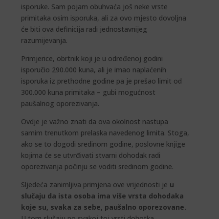
isporuke. Sam pojam obuhvaća još neke vrste
primitaka osim isporuka, ali za ovo mjesto dovoljna
će biti ova definicija radi jednostavnijeg
razumijevanja.
Primjerice, obrtnik koji je u određenoj godini
isporučio 290.000 kuna, ali je imao naplaćenih
isporuka iz prethodne godine pa je prešao limit od
300.000 kuna primitaka – gubi mogućnost
paušalnog oporezivanja.
Ovdje je važno znati da ova okolnost nastupa
samim trenutkom prelaska navedenog limita. Stoga,
ako se to dogodi sredinom godine, poslovne knjige
kojima će se utvrđivati stvarni dohodak radi
oporezivanja počinju se voditi sredinom godine.
Sljedeća zanimljiva primjena ove vrijednosti je
u
slučaju da ista osoba ima više vrsta dohodaka
koje su, svaka za sebe, paušalno oporezovane.
U tom slučaju po svakoj toj vrsti dohotka