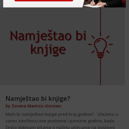
Namještao bi knjige?
by
Zorana Mavricic-Korosec
Malo bi namještao knjige pred kraj godine? Ulazimo u
samu završnicu ove poslovne i porezne godine, kada
često dobivam pitanja o načinu utjecanja na poslovni