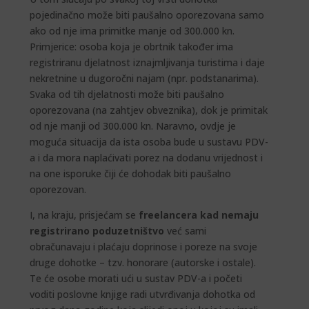
pojedinačno može biti paušalno oporezovana samo
ako od nje ima primitke manje od 300.000 kn.
Primjerice: osoba koja je obrtnik također ima
registriranu djelatnost iznajmljivanja turistima i daje
nekretnine u dugoročni najam (npr. podstanarima).
Svaka od tih djelatnosti može biti paušalno
oporezovana (na zahtjev obveznika), dok je primitak
od nje manji od 300.000 kn. Naravno, ovdje je
moguća situacija da ista osoba bude u sustavu PDV-
a i da mora naplaćivati porez na dodanu vrijednost i
na one isporuke čiji će dohodak biti paušalno
oporezovan.
I, na kraju, prisjećam se
freelancera kad nemaju
registrirano poduzetništvo
već sami
obračunavaju i plaćaju doprinose i poreze na svoje
druge dohotke – tzv. honorare (autorske i ostale).
Te će osobe morati ući u sustav PDV-a i početi
voditi poslovne knjige radi utvrđivanja dohotka od