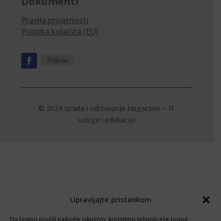
Dokumenti
Pravila privatnosti
Politika kolačića (EU)
Follow
© 2024 Izrada i održavanje
Negactive – IT
usluge i edukacija
Upravljajte pristankom
Da bismo pružili najbolje iskustvo, koristimo tehnologije poput