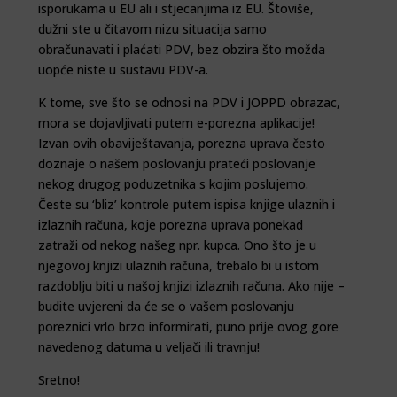
isporukama u EU ali i stjecanjima iz EU. Štoviše,
dužni ste u čitavom nizu situacija samo
obračunavati i plaćati PDV, bez obzira što možda
uopće niste u sustavu PDV-a.
K tome, sve što se odnosi na PDV i JOPPD obrazac,
mora se dojavljivati putem e-porezna aplikacije!
Izvan ovih obaviještavanja, porezna uprava često
doznaje o našem poslovanju prateći poslovanje
nekog drugog poduzetnika s kojim poslujemo.
Česte su ‘bliz’ kontrole putem ispisa knjige ulaznih i
izlaznih računa, koje porezna uprava ponekad
zatraži od nekog našeg npr. kupca. Ono što je u
njegovoj knjizi ulaznih računa, trebalo bi u istom
razdoblju biti u našoj knjizi izlaznih računa. Ako nije –
budite uvjereni da će se o vašem poslovanju
poreznici vrlo brzo informirati, puno prije ovog gore
navedenog datuma u veljači ili travnju!
Sretno!