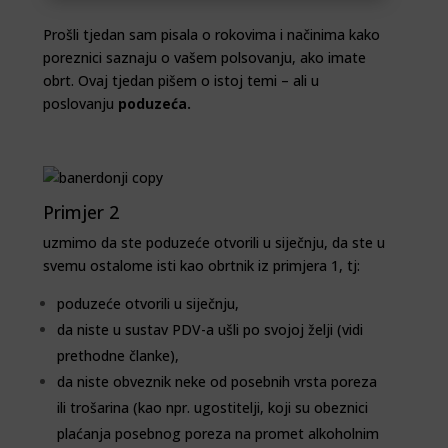
Prošli tjedan sam pisala o rokovima i načinima kako
poreznici saznaju o vašem polsovanju, ako imate
obrt. Ovaj tjedan pišem o istoj temi – ali u
poslovanju
poduzeća.
Primjer 2
uzmimo da ste poduzeće otvorili u siječnju, da ste u
svemu ostalome isti kao obrtnik iz primjera 1, tj:
poduzeće otvorili u siječnju,
da niste u sustav PDV-a ušli po svojoj želji (vidi
prethodne članke),
da niste obveznik neke od posebnih vrsta poreza
ili trošarina (kao npr. ugostitelji, koji su obeznici
plaćanja posebnog poreza na promet alkoholnim