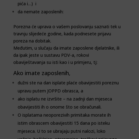
pića i…) i
da nemate zaposlenih:
Porezna će uprava o vašem poslovanju saznati tek u
travnju slijedeće godine, kada podnesete prijavu
poreza na dobitak.
Međutim, u slučaju da imate zaposlene djelatnike, ili
da ipak jeste u sustavu PDV-a, rokovi
obaviještavanja su isti kao i u primjeru, tj:
Ako imate zaposlenih,
dužni ste na dan isplate plaće obavijestiti poreznu
upravu putem JOPPD obrasca, a
ako isplatu ne izvršite – na zadnji dan mjeseca
obavijestiti ih o onome što se obračunali.
O isplatama neoporezivih primitaka morate ih
istim obrascem obavijestiti 15 dana po isteku
mjeseca. U to se ubrajaju putni nalozi, loko