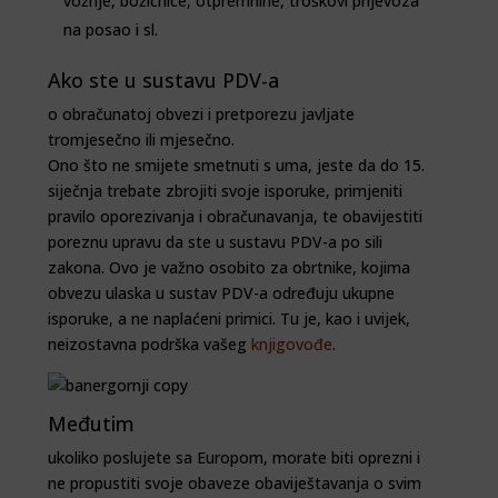
vožnje, božićnice, otpremnine, troškovi prijevoza
na posao i sl.
Ako ste u sustavu PDV-a
o obračunatoj obvezi i pretporezu javljate
tromjesečno ili mjesečno.
Ono što ne smijete smetnuti s uma, jeste da do 15.
siječnja trebate zbrojiti svoje isporuke, primjeniti
pravilo oporezivanja i obračunavanja, te obavijestiti
poreznu upravu da ste u sustavu PDV-a po sili
zakona. Ovo je važno osobito za obrtnike, kojima
obvezu ulaska u sustav PDV-a određuju ukupne
isporuke, a ne naplaćeni primici. Tu je, kao i uvijek,
neizostavna podrška vašeg
knjigovođe
.
Međutim
ukoliko poslujete sa Europom, morate biti oprezni i
ne propustiti svoje obaveze obaviještavanja o svim