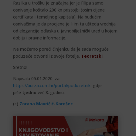
Razlika u trošku je značajna jer je Filipa samo
osnivanje koštalo 200 kn pristojbi (osim cijene
certifikata i temeljnog kapitala). Na budućim
osnivačima je da procjene je li im ta ušteda vrednija
od elegancije odlaska u javnobilježnički ured u kojem
dobiju i pravne informacije.
Ne možemo poreći činjenicu da je sada moguće
poduzeće otvoriti iz svoje fotelje.
Teoretski
.
Sretno!
Napisala 05.01.2020. za
https://burza.com.hr/portal/poduzetnik
gdje
piše
tjedno
već 8. godinu.
(c)
Zorana Mavričić-Korošec