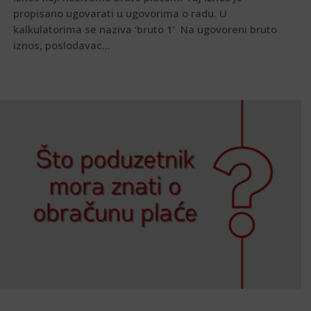
propisano ugovarati u ugovorima o radu. U
kalkulatorima se naziva ‘bruto 1’ Na ugovoreni bruto
iznos, poslodavac...