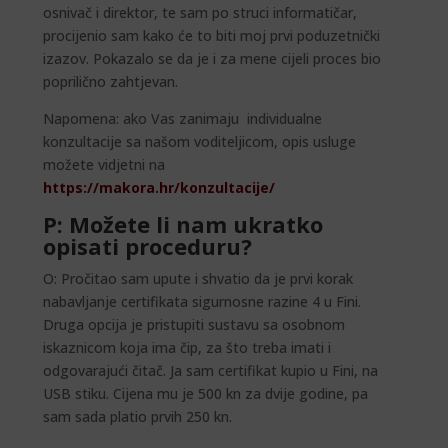
osnivač i direktor, te sam po struci informatičar,
procijenio sam kako će to biti moj prvi poduzetnički
izazov. Pokazalo se da je i za mene cijeli proces bio
poprilično zahtjevan.
Napomena: ako Vas zanimaju individualne
konzultacije sa našom voditeljicom, opis usluge
možete vidjetni na
https://makora.hr/konzultacije/
P: Možete li nam ukratko
opisati proceduru?
O: Pročitao sam upute i shvatio da je prvi korak
nabavljanje certifikata sigurnosne razine 4 u Fini.
Druga opcija je pristupiti sustavu sa osobnom
iskaznicom koja ima čip, za što treba imati i
odgovarajući čitač. Ja sam certifikat kupio u Fini, na
USB stiku. Cijena mu je 500 kn za dvije godine, pa
sam sada platio prvih 250 kn.