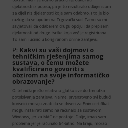
djelatnosti iz popisa, pa je to rezultiralo odbijenicom
za cijeli niz djelatnosti koje sam odabrao. I to je bio
razlog da se uputim na Trgovački sud. Tamo su mi
savjetovali da odaberem drugu opciju i da prepišem
djelatnosti od druge tvrtke koja već je registrirana.
To sam i učinio u korigiranom online zahtjevu.
P:
Kakvi su vaši dojmovi o
tehničkim rješenjima samog
sustava, o čemu možete
kvalificirano govoriti s
obzirom na svoje informatičko
obrazovanje?
O: tehnički je išlo relativno glatko sve do trenutka
potpisivanja zahtjeva. Naime, prvenstveno svi budući
korisnici moraju znati da se driveri za Finin certifikat
mogu instalirati samo na računalo sa sustavom
Windows, jer za MAC ne postoje. Dalje, imao sam
problema jer je računalo 64-bitno. Na kraju, morao