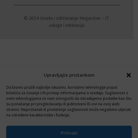
© 2024 Izrada i održavanje
Negactive – IT
usluge i edukacija
Upravljajte pristankom
Da bismo pružili najbolje iskustvo, koristimo tehnologije poput
kolačića za čuvanje i/ili pristup informacijama o uređaju. Suglasnost s
ovim tehnologijama će nam omogućiti da obrađujemo podatke kao što
su ponašanje pri pregledavanju ili jedinstveni ID-ovi na ovoj web
stranici. Nepristanak ili povlačenje suglasnosti može negativno utjecati
na određene karakteristike i funkcije.
Prihvati