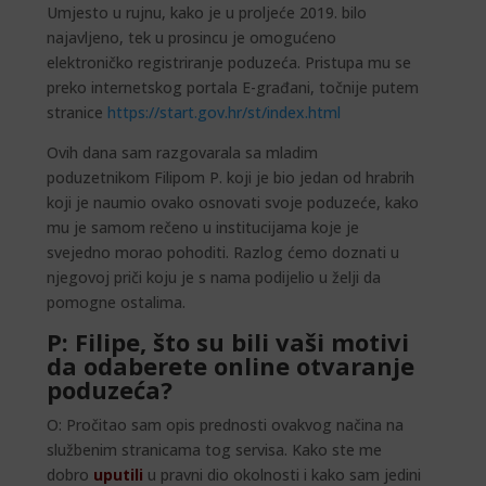
Umjesto u rujnu, kako je u proljeće 2019. bilo
najavljeno, tek u prosincu je omogućeno
elektroničko registriranje poduzeća. Pristupa mu se
preko internetskog portala E-građani, točnije putem
stranice
https://start.gov.hr/st/index.html
Ovih dana sam razgovarala sa mladim
poduzetnikom Filipom P. koji je bio jedan od hrabrih
koji je naumio ovako osnovati svoje poduzeće, kako
mu je samom rečeno u institucijama koje je
svejedno morao pohoditi. Razlog ćemo doznati u
njegovoj priči koju je s nama podijelio u želji da
pomogne ostalima.
P: Filipe, što su bili vaši motivi
da odaberete online otvaranje
poduzeća?
O: Pročitao sam opis prednosti ovakvog načina na
službenim stranicama tog servisa. Kako ste me
dobro
uputili
u pravni dio okolnosti i kako sam jedini