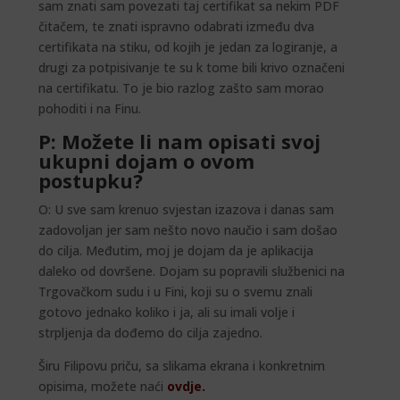
sam znati sam povezati taj certifikat sa nekim PDF
čitačem, te znati ispravno odabrati između dva
certifikata na stiku, od kojih je jedan za logiranje, a
drugi za potpisivanje te su k tome bili krivo označeni
na certifikatu. To je bio razlog zašto sam morao
pohoditi i na Finu.
P: Možete li nam opisati svoj
ukupni dojam o ovom
postupku?
O: U sve sam krenuo svjestan izazova i danas sam
zadovoljan jer sam nešto novo naučio i sam došao
do cilja. Međutim, moj je dojam da je aplikacija
daleko od dovršene. Dojam su popravili službenici na
Trgovačkom sudu i u Fini, koji su o svemu znali
gotovo jednako koliko i ja, ali su imali volje i
strpljenja da dođemo do cilja zajedno.
Širu Filipovu priču, sa slikama ekrana i konkretnim
opisima, možete naći
ovdje
.