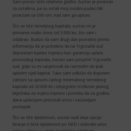
Sam proces teče relativno glatko. Sustav je povezan
sa ostalima, pa su ostali moji osobni podaci bili
povezani sa OIB-om, kad sam ga upisao.
Što se tiče temeljnog kapitala, sustav mi je
primarno nudio iznos od 5.000 kn, što sam i
odabrao. Budući da sam drugi dan povratno primio
informaciju da je potrebno da na Trgovački sud
deponiram bjanko mjenicu kao garanciju uplate
preostalog kapitala, morao sam posjetiti Trgovački
sud, gdje su mi savjetovali da razmislim da ipak
uplatim cijeli kapital. Tako sam odlučio da dopunim
zahtjev sa upisom cijelog minimalnog temeljnog
kapitala od 20.000 kn i izbjegnem troškove javnog
bilježnika za ovjeru mjenice i potrebu da za godinu
dana uplaćujem preostali iznos i nastavljam
postupak.
Što se tiče djelatnosti, sustav nudi dvije opcije:
biranje iz liste djelatnosti po NKD i slobodni unos
teksta. Meni se učinilo praktičnije odabirati