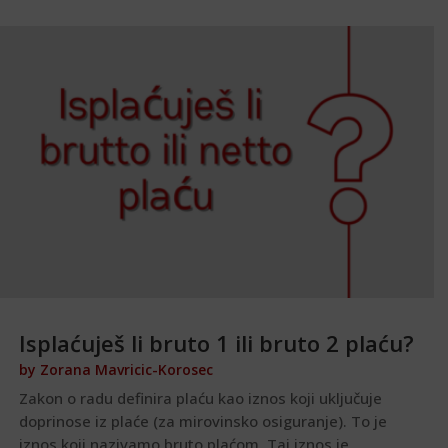
Isplaćuješ li bruto 1 ili bruto 2 plaću?
by
Zorana Mavricic-Korosec
Zakon o radu definira plaću kao iznos koji uključuje
doprinose iz plaće (za mirovinsko osiguranje). To je
iznos koji nazivamo bruto plaćom. Taj iznos je