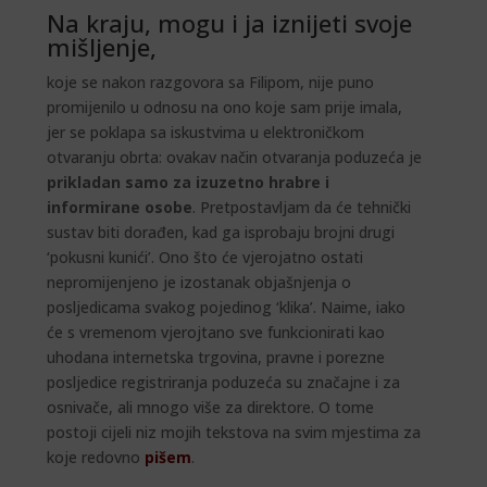
Na kraju, mogu i ja iznijeti svoje
mišljenje,
koje se nakon razgovora sa Filipom, nije puno
promijenilo u odnosu na ono koje sam prije imala,
jer se poklapa sa iskustvima u elektroničkom
otvaranju obrta: ovakav način otvaranja poduzeća je
prikladan samo za izuzetno hrabre i
informirane osobe
. Pretpostavljam da će tehnički
sustav biti dorađen, kad ga isprobaju brojni drugi
‘pokusni kunići’. Ono što će vjerojatno ostati
nepromijenjeno je izostanak objašnjenja o
posljedicama svakog pojedinog ‘klika’. Naime, iako
će s vremenom vjerojtano sve funkcionirati kao
uhodana internetska trgovina, pravne i porezne
posljedice registriranja poduzeća su značajne i za
osnivače, ali mnogo više za direktore. O tome
postoji cijeli niz mojih tekstova na svim mjestima za
koje redovno
pišem
.