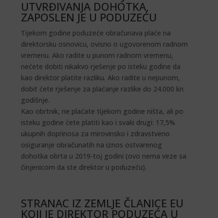
UTVRĐIVANJA DOHOTKA,
ZAPOSLEN JE U PODUZEĆU
Tijekom godine poduzeće obračunava plaće na
direktorsku osnovicu, ovisno o ugovorenom radnom
vremenu. Ako radite u punom radnom vremenu,
nećete dobiti nikakvo rješenje po isteku godine da
kao direktor platite razliku. Ako radite u nepunom,
dobit ćete rješenje za plaćanje razlike do 24.000 kn
godišnje.
Kao obrtnik, ne plaćate tijekom godine ništa, ali po
isteku godine ćete platiti kao i svaki drugi: 17,5%
ukupnih doprinosa za mirovinsko i zdravstveno
osiguranje obračunatih na iznos ostvarenog
dohotka obrta u 2019-toj godini (ovo nema veze sa
činjenicom da ste direktor u poduzeću).
STRANAC IZ ZEMLJE ČLANICE EU
KOJI JE DIREKTOR PODUZEĆA U