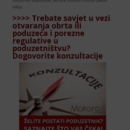
24.000 kn doprinosa, nećete osobno morati platiti
ništa.
>>>> Trebate savjet u vezi
otvaranja obrta ili
poduzeća i porezne
regulative u
poduzetništvu?
Dogovorite konzultacije