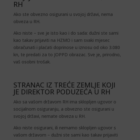
RH
Ako ste obvezno osigurani u svojoj državi, nema
obveza u RH.
Ako niste – sve je isto kao i do sada: dužni ste sami
kao takav prijaviti na HZMO i sam svaki mjesec
obračunati i plaćati doprinose u iznosu od oko 3.080
kn, te predati za to JOPPD obrazac. Sve je, prirodno,
vaš osobni trošak.
STRANAC IZ TREĆE ZEMLJE KOJI
JE DIREKTOR PODUZEĆA U RH
Ako sa vašom državom RH ima sklopljen ugovor o
socijalnom osiguranju, a obvezno ste osigurani u
svojoj državi, nemate obveza u RH.
Ako niste osigurani, ili nemamo sklopljen ugovor s
vašom državom – dužni ste sami kao takav prijaviti