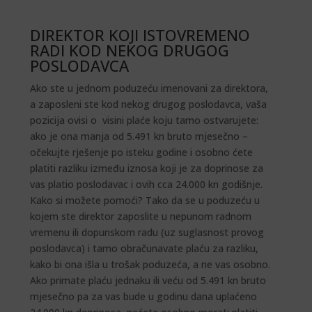
DIREKTOR KOJI ISTOVREMENO
RADI KOD NEKOG DRUGOG
POSLODAVCA
Ako ste u jednom poduzeću imenovani za direktora,
a zaposleni ste kod nekog drugog poslodavca, vaša
pozicija ovisi o visini plaće koju tamo ostvarujete:
ako je ona manja od 5.491 kn bruto mjesečno –
očekujte rješenje po isteku godine i osobno ćete
platiti razliku između iznosa koji je za doprinose za
vas platio poslodavac i ovih cca 24.000 kn godišnje.
Kako si možete pomoći? Tako da se u poduzeću u
kojem ste direktor zaposlite u nepunom radnom
vremenu ili dopunskom radu (uz suglasnost provog
poslodavca) i tamo obračunavate plaću za razliku,
kako bi ona išla u trošak poduzeća, a ne vas osobno.
Ako primate plaću jednaku ili veću od 5.491 kn bruto
mjesečno pa za vas bude u godinu dana uplaćeno