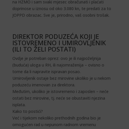
na HZMO i sam svaki mjesec obračunati i plaćati
doprinose u iznosu od oko 3.080 kn, te predati za to
JOPPD obrazac. Sve je, prirodno, vaš osobni trošak.
DIREKTOR PODUZEĆA KOJI JE
ISTOVREMENO I UMIROVLJENIK
(ILI TO ŽELI POSTATI)
Ovdje je potreban oprez: ovo je ili najpoželjnija
(buduća) uloga u RH, ili najomraženija – ovisno o
tome da li napravite ispravan posao.
Umirovljenik ostaje bez mirovine ukoliko je u nekom
poduzeću imenovan za direktora.
Međutim, ukoliko je istovremeno i zaposlen – neće
ostati bez mirovine, tj. neće se obustaviti njezina
isplata.
Kako to postići?
Već i tijekom nekoliko prethodnih godina bio je
omogućen rad u nepunom radnom vremenu