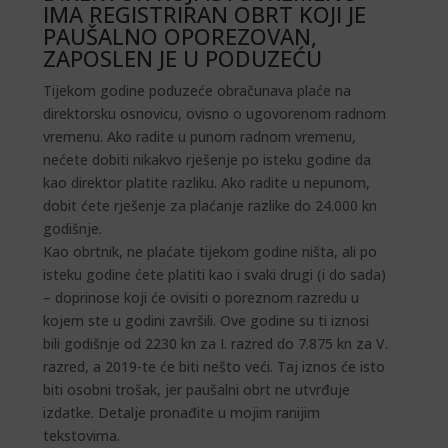
IMA REGISTRIRAN OBRT KOJI JE
PAUŠALNO OPOREZOVAN,
ZAPOSLEN JE U PODUZEĆU
Tijekom godine poduzeće obračunava plaće na
direktorsku osnovicu, ovisno o ugovorenom radnom
vremenu. Ako radite u punom radnom vremenu,
nećete dobiti nikakvo rješenje po isteku godine da
kao direktor platite razliku. Ako radite u nepunom,
dobit ćete rješenje za plaćanje razlike do 24.000 kn
godišnje.
Kao obrtnik, ne plaćate tijekom godine ništa, ali po
isteku godine ćete platiti kao i svaki drugi (i do sada)
– doprinose koji će ovisiti o poreznom razredu u
kojem ste u godini završili. Ove godine su ti iznosi
bili godišnje od 2230 kn za I. razred do 7.875 kn za V.
razred, a 2019-te će biti nešto veći. Taj iznos će isto
biti osobni trošak, jer paušalni obrt ne utvrđuje
izdatke. Detalje pronađite u mojim ranijim
tekstovima.