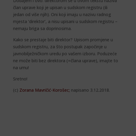
Dodajem i ovo: direktorom se u ovom tekstu naziva
član uprave koji je upisan u sudskom registru (ili
jedan od više njih). Oni koji imaju u nazivu radnog
mjesta ‘direktor’, a nisu upisani u sudskom registru –
nemaju briga sa doprinosima.
Kako se prestaje biti direktor? Upisom promjene u
sudskom registru, za što postupak započinje u
javnobilježničkom uredu po vašem izboru. Poduzeće
ne može biti bez direktora (=člana uprave), imajte to
na umu!
Sretno!
(c)
Zorana Mavričić-Korošec
;
napisano 3.12.2018.