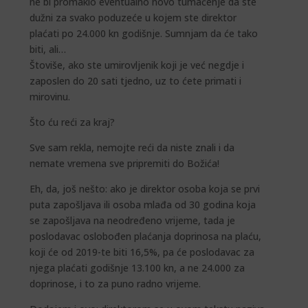
ne bi promaklo eventualno novo tumačenje da ste
dužni za svako poduzeće u kojem ste direktor
plaćati po 24.000 kn godišnje. Sumnjam da će tako
biti, ali…
Štoviše, ako ste umirovljenik koji je već negdje i
zaposlen do 20 sati tjedno, uz to ćete primati i
mirovinu.
Što ću reći za kraj?
Sve sam rekla, nemojte reći da niste znali i da
nemate vremena sve pripremiti do Božića!
Eh, da, još nešto: ako je direktor osoba koja se prvi
puta zapošljava ili osoba mlađa od 30 godina koja
se zapošljava na neodređeno vrijeme, tada je
poslodavac oslobođen plaćanja doprinosa na plaću,
koji će od 2019-te biti 16,5%, pa će poslodavac za
njega plaćati godišnje 13.100 kn, a ne 24.000 za
doprinose, i to za puno radno vrijeme.