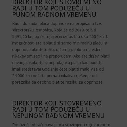
DIREKTOR KOJI ISTOVREMENO
RADI U TOM PODUZEĆU U
PUNOM RADNOM VREMENU
Kao i do sada, plaća doprinose na propisanu tzv.
‘direktorsku’ osnovicu, koja će od 2019-te biti
5491,20 kn, pa će mjesečni iznos biti oko 2004 kn. U
mogućnosti ste isplatiti si samo minimalnu plaću, a
doprinosa platiti toliko, u čemu osobno ne vidim
nikakav smisao i ne preporučam. Ako ste državi platili
davanja, isplatite si pripadajuću plaću kad budete
imali sredstava! Godišnje ćete platiti malo više od
24.000 kn i nećete primati nikakvo rješenje od
poreznika da osobno platite razliku za doprinose.
DIREKTOR KOJI ISTOVREMENO
RADI U TOM PODUZEĆU U
NEPUNOM RADNOM VREMENU
Poduzeće obračunava plaću srazmjeno ugovorenom