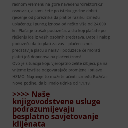
radnom vremenu na gore navedenu ‘direktorsku’
osnovicu, a sami ćete po isteku godine dobiti
rješenje od poreznika da platite razliku između
uplaćenog i punog iznosa od nešto više od 24.000
kn. Plaća je trošak poduzeća, a dio koji plaćate po
rješenju ide iz vaših osobnih sredstava. Date li nalog
poduzeću da to plati za vas – plaćeni iznos
predstavlja plaću u naravi i poduzeće će morati
platiti još doprinosa na plaćeni iznos!
Ovo je situacija koju vjerojatno želite izbjeći, pa na
vrijeme izvršite odgovarajuće promjene i prijave
HZMO. Najranije to možete učiniti između Božića i
Nove godine, da bi imalo učinka od 1.1.19.
>>>> Naše
knjigovodstvene usluge
podrazumijevaju
besplatno savjetovanje
klijenata